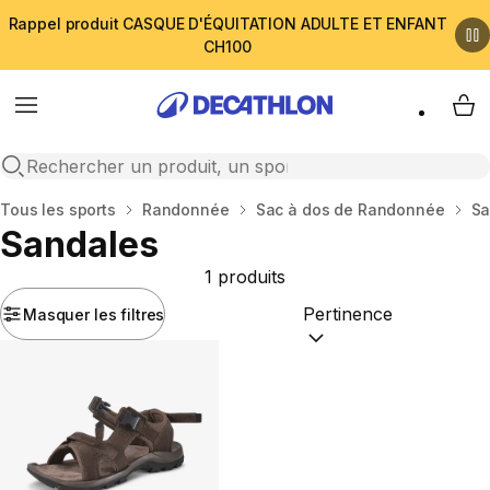
Rappel produit CASQUE D'ÉQUITATION ADULTE ET ENFANT
CH100
Menu
My 
Open search
Accueil
Tous les sports
Randonnée
Sac à dos de Randonnée
Sa
Sandales
1 produits
Masquer les filtres
Trier par :
(optional)