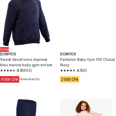
Solde
DOMYOS
DOMYOS
Sweat decat'oons imprimé
Pantalon Baby Gym 100 Chaud
bleu marine baby gym enfant
Navy
4.9
(894)
4.5
(6)
4.9 out of 5 stars from 894 reviews
4.5 out of 5 stars from 6 review
5 000 CFA
2 500 CFA
Prix avant réduction
7 500 CFA
33%