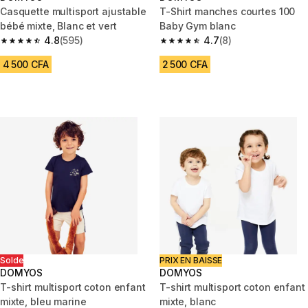
Casquette multisport ajustable
T-Shirt manches courtes 100
bébé mixte, Blanc et vert
Baby Gym blanc
4.8
(595)
4.7
(8)
4.8 out of 5 stars from 595 reviews
4.7 out of 5 stars from 8 revie
4 500 CFA
2 500 CFA
Solde
PRIX EN BAISSE
DOMYOS
DOMYOS
T-shirt multisport coton enfant
T-shirt multisport coton enfant
mixte, bleu marine
mixte, blanc