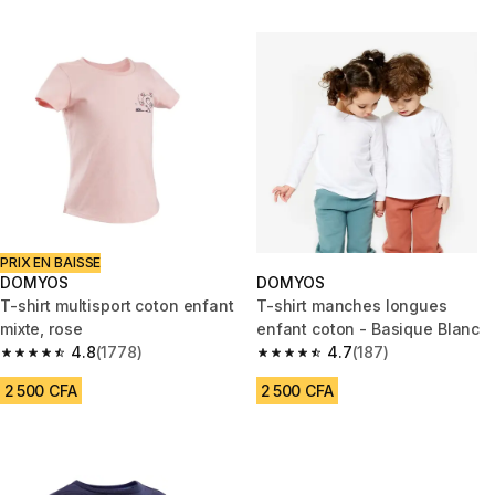
PRIX EN BAISSE
DOMYOS
DOMYOS
T-shirt multisport coton enfant
T-shirt manches longues
mixte, rose
enfant coton - Basique Blanc
4.8
(1778)
4.7
(187)
4.8 out of 5 stars from 1778 reviews
4.7 out of 5 stars from 187 rev
2 500 CFA
2 500 CFA