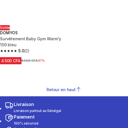
Solde
DOMYOS
Survêtement Baby Gym Warm'y
100 bleu
5.0
(2)
5.0 out of 5 stars from 2 reviews
4 500 CFA
Prix avant réduction
8 500 CFA
47%
Retour en haut
Livraison
Livraison partout au Sénégal
Paiement
100% sécurisé