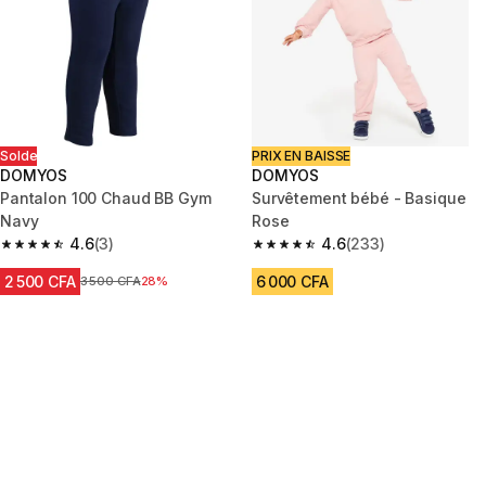
Solde
PRIX EN BAISSE
DOMYOS
DOMYOS
Pantalon 100 Chaud BB Gym
Survêtement bébé - Basique
Navy
Rose
4.6
(3)
4.6
(233)
4.6 out of 5 stars from 3 reviews
4.6 out of 5 stars from 233 rev
2 500 CFA
6 000 CFA
Prix avant réduction
3 500 CFA
28%