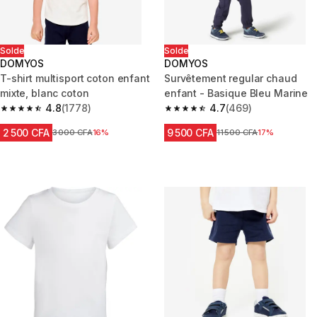
Solde
Solde
DOMYOS
DOMYOS
T-shirt multisport coton enfant
Survêtement regular chaud
mixte, blanc coton
enfant - Basique Bleu Marine
4.8
(1778)
4.7
(469)
4.8 out of 5 stars from 1778 reviews
4.7 out of 5 stars from 469 rev
2 500 CFA
9 500 CFA
Prix avant réduction
3 000 CFA
16%
Prix avant réduction
11 500 CFA
17%