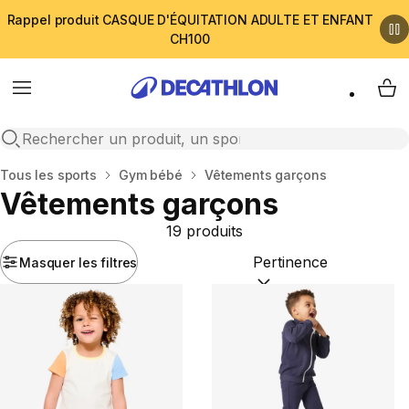
Rappel produit CASQUE D'ÉQUITATION ADULTE ET ENFANT
CH100
Menu
My 
Open search
Accueil
Tous les sports
Gym bébé
Vêtements garçons
Vêtements garçons
19 produits
Masquer les filtres
Trier par :
(optional)