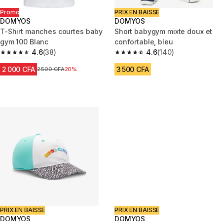
Promo
PRIX EN BAISSE
DOMYOS
DOMYOS
T-Shirt manches courtes baby
Short babygym mixte doux et
gym 100 Blanc
confortable, bleu
4.6
(38)
4.6
(140)
4.6 out of 5 stars from 38 reviews
4.6 out of 5 stars from 140 rev
2 000 CFA
3 500 CFA
Prix avant réduction
2 500 CFA
20%
PRIX EN BAISSE
PRIX EN BAISSE
DOMYOS
DOMYOS