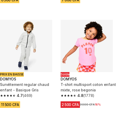
PRIX EN BAISSE
Solde
DOMYOS
DOMYOS
Survêtement regular chaud
T-shirt multisport coton enfant
enfant - Basique Gris
mixte, rose begonia
4.7
(469)
4.8
(1778)
4.7 out of 5 stars from 469 reviews
4.8 out of 5 stars from 1778 re
11 500 CFA
2 500 CFA
Prix avant réduction
3 000 CFA
16%