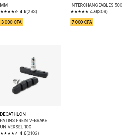
MM
INTERCHANGEABLES 500
4.6
(293)
4.6
(308)
4.6 out of 5 stars from 293 reviews
4.6 out of 5 stars from 308 rev
3 000 CFA
7 000 CFA
DECATHLON
PATINS FREIN V-BRAKE
UNIVERSEL 100
4.6
(2102)