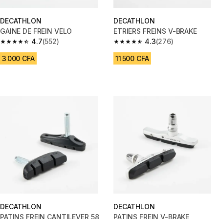
DECATHLON
DECATHLON
GAINE DE FREIN VELO
ETRIERS FREINS V-BRAKE
4.7
(552)
4.3
(276)
4.7 out of 5 stars from 552 reviews
4.3 out of 5 stars from 276 rev
3 000 CFA
11 500 CFA
DECATHLON
DECATHLON
PATINS FREIN CANTILEVER 58
PATINS FREIN V-BRAKE