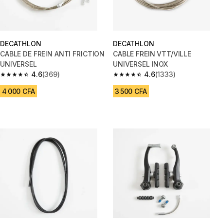
DECATHLON
DECATHLON
CABLE DE FREIN ANTI FRICTION
CABLE FREIN VTT/VILLE
UNIVERSEL
UNIVERSEL INOX
4.6
(369)
4.6
(1333)
4.6 out of 5 stars from 369 reviews
4.6 out of 5 stars from 1333 re
4 000 CFA
3 500 CFA