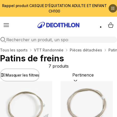
Rappel produit CASQUE D'ÉQUITATION ADULTE ET ENFANT
CH100
Menu
My 
Open search
Accueil
Tous les sports
VTT Randonnée
Pièces détachées
Pati
Patins de freins
7 produits
Masquer les filtres
Trier par :
(optional)