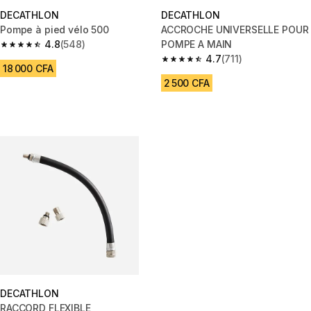
DECATHLON
DECATHLON
Pompe à pied vélo 500
ACCROCHE UNIVERSELLE POUR
4.8
(548)
POMPE A MAIN
4.8 out of 5 stars from 548 reviews
4.7
(711)
4.7 out of 5 stars from 711 revi
18 000 CFA
2 500 CFA
DECATHLON
RACCORD FLEXIBLE