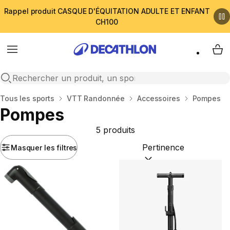
Rappel produit CASQUE D'ÉQUITATION ADULTE ET ENFANT
CH100
Menu
My 
Open search
Accueil
Tous les sports
VTT Randonnée
Accessoires
Pompes
Pompes
5 produits
Masquer les filtres
Trier par :
(optional)