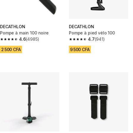
DECATHLON
DECATHLON
Pompe à main 100 noire
Pompe à pied vélo 100
4.6
(4985)
4.7
(941)
4.6 out of 5 stars from 4985 reviews
4.7 out of 5 stars from 941 rev
2 500 CFA
9 500 CFA