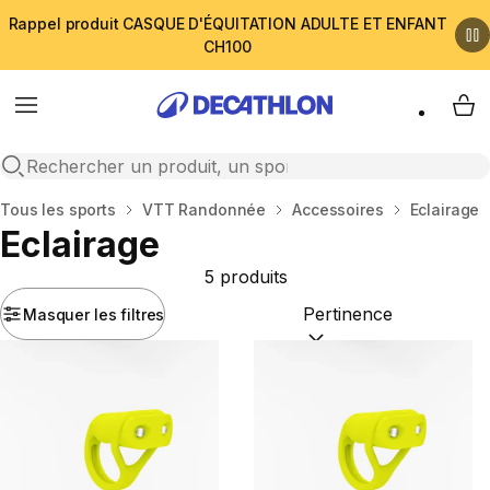
Rappel produit CASQUE D'ÉQUITATION ADULTE ET ENFANT
CH100
Menu
My 
Open search
Accueil
Tous les sports
VTT Randonnée
Accessoires
Eclairage
Eclairage
5 produits
Masquer les filtres
Trier par :
(optional)