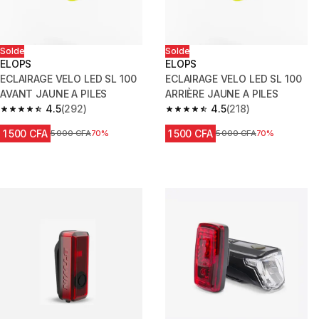
Solde
Solde
ELOPS
ELOPS
ECLAIRAGE VELO LED SL 100
ECLAIRAGE VELO LED SL 100
AVANT JAUNE A PILES
ARRIÈRE JAUNE A PILES
4.5
(292)
4.5
(218)
4.5 out of 5 stars from 292 reviews
4.5 out of 5 stars from 218 rev
1 500 CFA
1 500 CFA
Prix avant réduction
5 000 CFA
70%
Prix avant réduction
5 000 CFA
70%