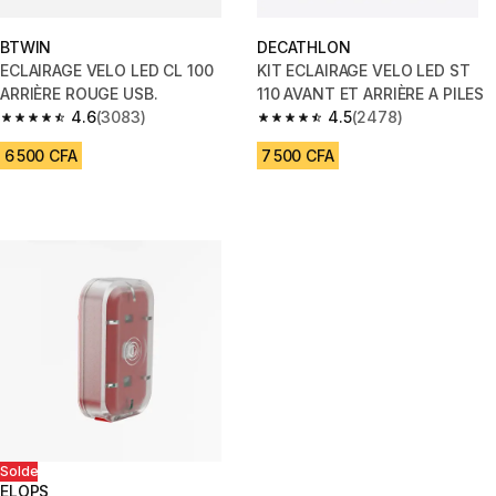
BTWIN
DECATHLON
ECLAIRAGE VELO LED CL 100
KIT ECLAIRAGE VELO LED ST
ARRIÈRE ROUGE USB.
110 AVANT ET ARRIÈRE A PILES
4.6
(3083)
4.5
(2478)
4.6 out of 5 stars from 3083 reviews
4.5 out of 5 stars from 2478 re
6 500 CFA
7 500 CFA
Solde
ELOPS