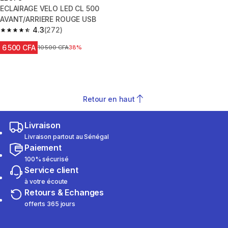
ECLAIRAGE VELO LED CL 500
AVANT/ARRIERE ROUGE USB
4.3
(272)
4.3 out of 5 stars from 272 reviews
6 500 CFA
Prix avant réduction
10 500 CFA
38%
Retour en haut
Livraison
Livraison partout au Sénégal
Paiement
100% sécurisé
Service client
à votre écoute
Retours & Echanges
offerts 365 jours