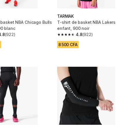
TARMAK
e basket NBA Chicago Bulls
T-shirt de basket NBA Lakers
00 blanc
enfant, 900 noir
4.8
(922)
4.8
(922)
 5 stars from 922 reviews
4.8 out of 5 stars from 922 reviews
8 500 CFA