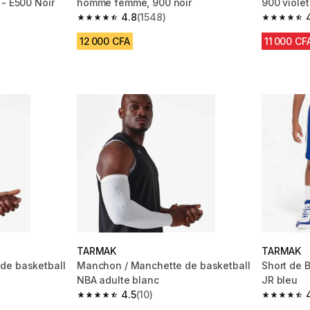
 - E500 Noir
homme femme, 900 noir
900 violet
4.8
(1548)
m 245 reviews
4.8 out of 5 stars from 1548 reviews
4.8 out of
12 000 CFA
11 000 CF
uction
TARMAK
TARMAK
de basketball
Manchon / Manchette de basketball
Short de 
NBA adulte blanc
JR bleu
4.5
(10)
 10 reviews
4.5 out of 5 stars from 10 reviews
4.8 out of