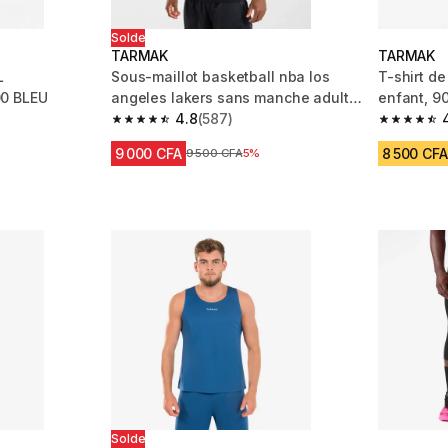
Solde
TARMAK
TARMAK
L
Sous-maillot basketball nba los
T-shirt d
0 BLEU
angeles lakers sans manche adulte
enfant, 9
- ut500 noir
4.8
(587)
m 2052 reviews
4.8 out of 5 stars from 587 reviews
4.8 out of
9 000 CFA
8 500 CFA
Prix avant réduction
9 500 CFA
5%
Solde