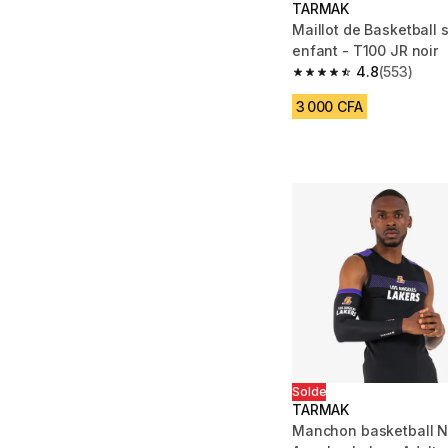
TARMAK
Maillot de Basketball
enfant - T100 JR noir
4.8
(553)
4.8 out of 5 stars fro
3 000 CFA
Solde
TARMAK
Manchon basketball N