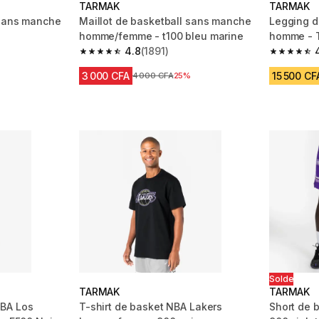
TARMAK
TARMAK
 sans manche
Maillot de basketball sans manche
Legging d
homme/femme - t100 bleu marine
homme - T
4.8
(1891)
m 553 reviews
4.8 out of 5 stars from 1891 reviews
4.6 out of
3 000 CFA
15 500 CF
Prix avant réduction
4 000 CFA
25%
Solde
TARMAK
TARMAK
BA Los
T-shirt de basket NBA Lakers
Short de