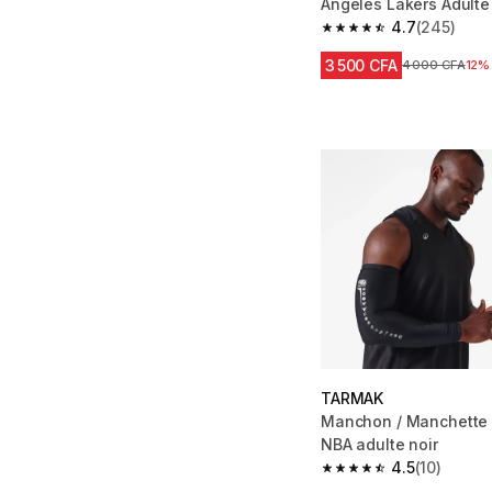
Angeles Lakers Adulte
4.7
(245)
4.7 out of 5 stars fro
3 500 CFA
Prix avant réd
4 000 CFA
12%
TARMAK
Manchon / Manchette 
NBA adulte noir
4.5
(10)
4.5 out of 5 stars from