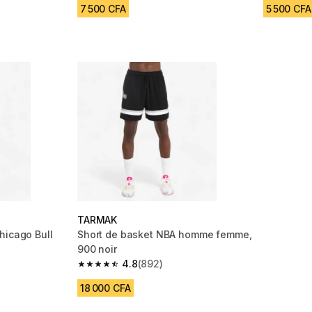
7 500 CFA
5 500 CFA
TARMAK
hicago Bull
Short de basket NBA homme femme,
900 noir
4.8
(892)
m 523 reviews
4.8 out of 5 stars from 892 reviews
18 000 CFA