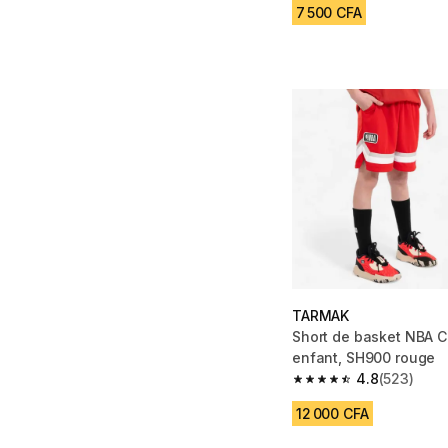
7 500 CFA
TARMAK
Short de basket NBA C
enfant, SH900 rouge
4.8
(523)
4.8 out of 5 stars fro
12 000 CFA