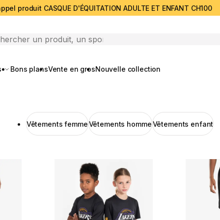
ppel produit CASQUE D'ÉQUITATION ADULTE ET ENFANT CH100
search
s
Bons plans
Vente en gros
Nouvelle collection
Vêtements femme
Vêtements homme
Vêtements enfant