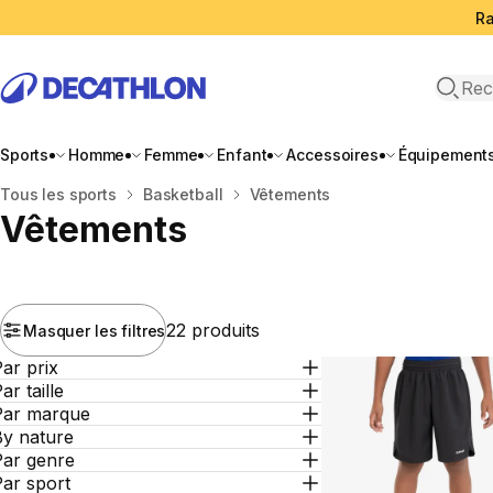
Ra
Open 
Sports
Homme
Femme
Enfant
Accessoires
Équipement
Accueil
Tous les sports
Basketball
Vêtements
Vêtements
22 produits
Masquer les filtres
ar prix
ar taille
Par marque
By nature
Par genre
ar sport