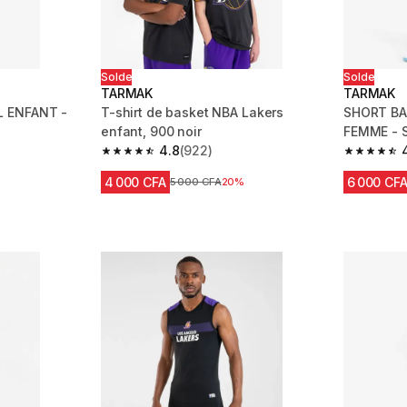
Solde
Solde
TARMAK
TARMAK
L ENFANT -
T-shirt de basket NBA Lakers
SHORT BA
enfant, 900 noir
FEMME - 
4.8
(922)
m 830 reviews
4.8 out of 5 stars from 922 reviews
4.8 out of
4 000 CFA
6 000 CF
Prix avant réduction
5 000 CFA
20%