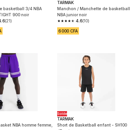
TARMAK
e basketball 3/4 NBA
Manchon / Manchette de basketball
IGHT 900 noir
NBA junior noir
4.6
(21)
4.6
(10)
 5 stars from 21 reviews
4.6 out of 5 stars from 10 reviews
A
6 000 CFA
Solde
TARMAK
 basket NBA homme femme,
Short de Basketball enfant - SH100