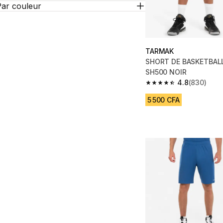
Par couleur
TARMAK
SHORT DE BASKETBAL
SH500 NOIR
4.8
(830)
4.8 out of 5 stars fro
5 500 CFA