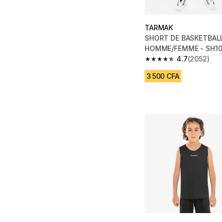
TARMAK
SHORT DE BASKETBAL
HOMME/FEMME - SH10
4.7
(2052)
4.7 out of 5 stars fro
3 500 CFA