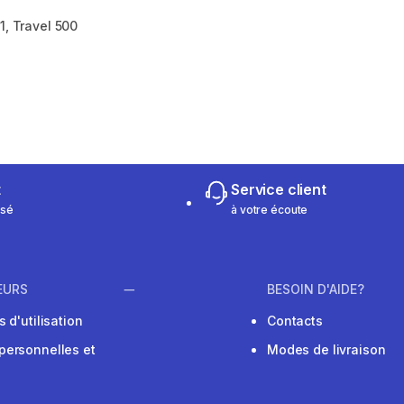
1, Travel 500
m 144 reviews
t
Service client
isé
à votre écoute
EURS
BESOIN D'AIDE?
 d'utilisation
Contacts
personnelles et
Modes de livraison