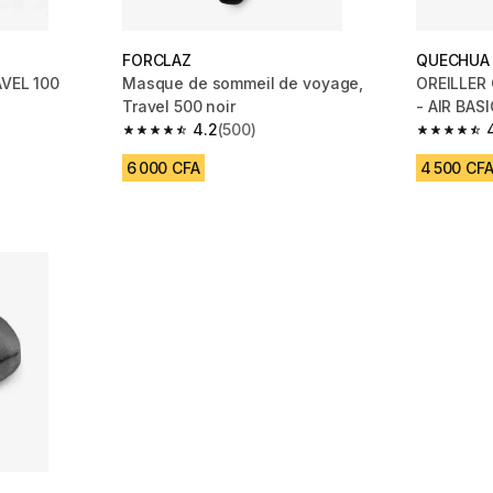
FORCLAZ
QUECHUA
AVEL 100
Masque de sommeil de voyage,
OREILLER
Travel 500 noir
- AIR BASI
4.2
(500)
 1311 reviews
4.2 out of 5 stars from 500 reviews
4.5 out of
6 000 CFA
4 500 CF