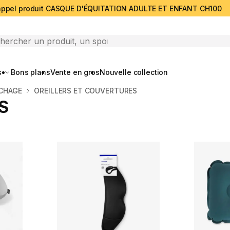
ppel produit CASQUE D'ÉQUITATION ADULTE ET ENFANT CH100
search
s
Bons plans
Vente en gros
Nouvelle collection
CHAGE
OREILLERS ET COUVERTURES
S