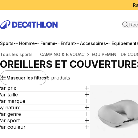
Ra
Open 
Sports
Homme
Femme
Enfant
Accessoires
Équipement
Accueil
Tous les sports
CAMPING & BIVOUAC
EQUIPEMENT DE COU
OREILLERS ET COUVERTURE
5 produits
Masquer les filtres
ar prix
ar taille
Par marque
By nature
Par genre
ar sport
Par couleur