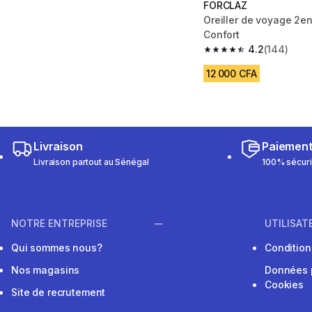
FORCLAZ
Oreiller de voyage 2en
Confort
4.2
(144)
4.2 out of 5 stars fro
12 000 CFA
Livraison
Paiemen
Livraison partout au Sénégal
100% sécur
NOTRE ENTREPRISE
UTILISAT
Qui sommes nous?
Conditions
Nos magasins
Données 
Cookies
Site de recrutement