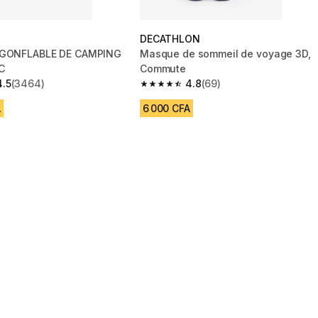
DECATHLON
 GONFLABLE DE CAMPING
Masque de sommeil de voyage 3D,
C
Commute
4.5
(3464)
4.8
(69)
 5 stars from 3464 reviews
4.8 out of 5 stars from 69 reviews
A
6 000 CFA