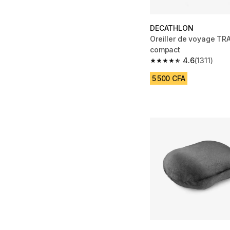
DECATHLON
Oreiller de voyage TR
compact
4.6
(1311)
4.6 out of 5 stars from
5 500 CFA