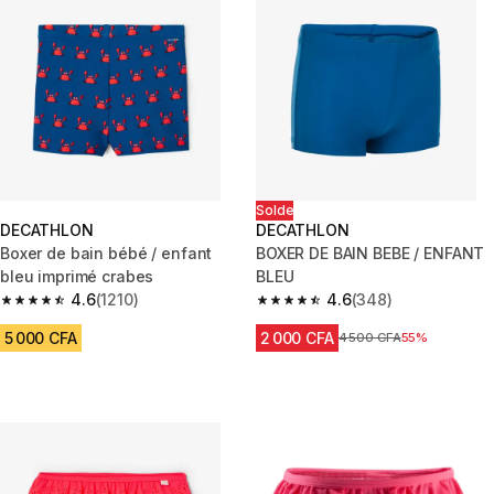
Solde
DECATHLON
DECATHLON
Boxer de bain bébé / enfant
BOXER DE BAIN BEBE / ENFANT
bleu imprimé crabes
BLEU
4.6
(1210)
4.6
(348)
4.6 out of 5 stars from 1210 reviews
4.6 out of 5 stars from 348 rev
5 000 CFA
2 000 CFA
Prix avant réduction
4 500 CFA
55%