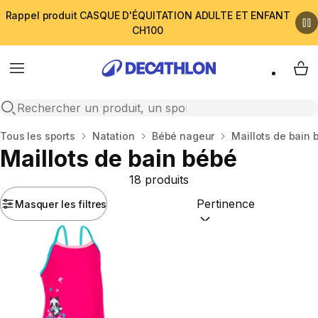
Rappel produit CASQUE D'ÉQUITATION ADULTE ET ENFANT
CH100
Menu
My 
Open search
Accueil
Tous les sports
Natation
Bébé nageur
Maillots de bain 
Maillots de bain bébé
18 produits
Masquer les filtres
Trier par :
(optional)