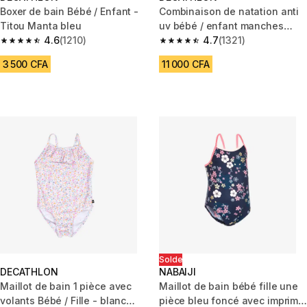
Boxer de bain Bébé / Enfant -
Combinaison de natation anti
Titou Manta bleu
uv bébé / enfant manches
4.6
(1210)
longues rose imprimé
4.7
(1321)
4.6 out of 5 stars from 1210 reviews
4.7 out of 5 stars from 1321 re
3 500 CFA
11 000 CFA
Solde
DECATHLON
NABAIJI
Maillot de bain 1 pièce avec
Maillot de bain bébé fille une
volants Bébé / Fille - blanc
pièce bleu foncé avec imprimé