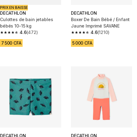
PRIX EN BAISSE
DECATHLON
DECATHLON
Culottes de bain jetables
Boxer De Bain Bébé / Enfant
bébés 10-15 kg
Jaune Imprimé SAVANE
4.6
(472)
4.6
(1210)
4.6 out of 5 stars from 472 reviews
4.6 out of 5 stars from 1210 re
7 500 CFA
5 000 CFA
DECATHLON
DECATHLON