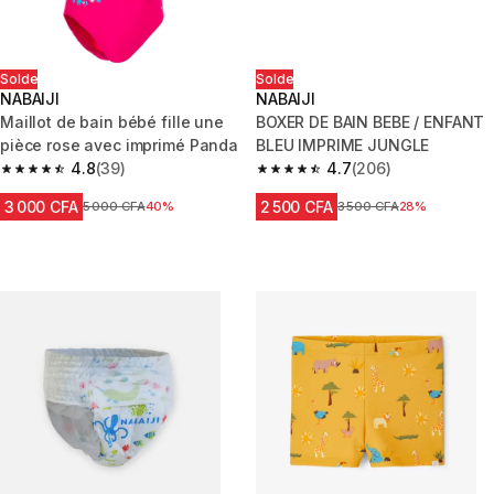
Solde
Solde
NABAIJI
NABAIJI
Maillot de bain bébé fille une
BOXER DE BAIN BEBE / ENFANT
pièce rose avec imprimé Panda
BLEU IMPRIME JUNGLE
4.8
(39)
4.7
(206)
4.8 out of 5 stars from 39 reviews
4.7 out of 5 stars from 206 rev
3 000 CFA
2 500 CFA
Prix avant réduction
5 000 CFA
40%
Prix avant réduction
3 500 CFA
28%