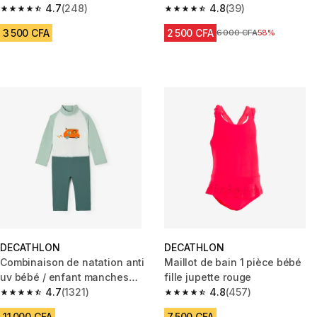
rose imprimés fleurs
4.7
(248)
Fleurs
4.8
(39)
4.7 out of 5 stars from 248 reviews
4.8 out of 5 stars from 39 revi
3 500 CFA
2 500 CFA
Prix avant réduction
6 000 CFA
58%
DECATHLON
DECATHLON
Combinaison de natation anti
Maillot de bain 1 pièce bébé
uv bébé / enfant manches
fille jupette rouge
longues bleu imprimé
4.7
(1321)
4.8
(457)
4.7 out of 5 stars from 1321 reviews
4.8 out of 5 stars from 457 rev
11 000 CFA
7 500 CFA