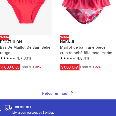
Solde
Solde
DECATHLON
NABAIJI
Bas De Maillot De Bain Bébé
Maillot de bain une pièce
rouge
culotte bébé fille rose imprimé
4.7
(331)
"papillons"
4.8
(41)
4.7 out of 5 stars from 331 reviews
4.8 out of 5 stars from 41 revi
4 000 CFA
3 000 CFA
Prix avant réduction
5 000 CFA
20%
Prix avant réduction
4 000 CFA
25%
Retour en haut
Livraison
Livraison partout au Sénégal