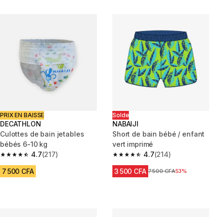
PRIX EN BAISSE
Solde
DECATHLON
NABAIJI
Culottes de bain jetables
Short de bain bébé / enfant
bébés 6-10 kg
vert imprimé
4.7
(217)
4.7
(214)
4.7 out of 5 stars from 217 reviews
4.7 out of 5 stars from 214 rev
7 500 CFA
3 500 CFA
Prix avant réduction
7 500 CFA
53%