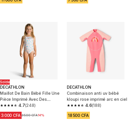
Solde
DECATHLON
DECATHLON
Maillot De Bain Bébé Fille Une
Combinaison anti uv bébé
Pièce Imprimé Avec Des
kloupi rose imprimé arc en ciel
Volants
4.7
(248)
4.6
(188)
4.7 out of 5 stars from 248 reviews
4.6 out of 5 stars from 188 rev
3 000 CFA
18 500 CFA
Prix avant réduction
3 500 CFA
14%