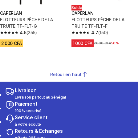
Solde
CAPERLAN
CAPERLAN
FLOTTEURS PÊCHE DE LA
FLOTTEURS PÊCHE DE LA
TRUITE TF-FLT-G
TRUITE TF-FLT-F
4.5
(255)
4.7
(150)
4.5 out of 5 stars from 255 reviews
4.7 out of 5 stars from 150 rev
2 000 CFA
1 000 CFA
Prix avant réduction
2 000 CFA
50%
Retour en haut
Livraison
Livraison partout au Sénégal
Paiement
100% sécurisé
Service client
à votre écoute
Retours & Echanges
offerts 365 jours