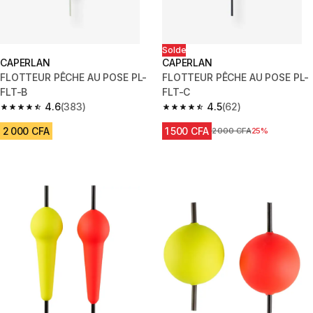
Solde
CAPERLAN
CAPERLAN
FLOTTEUR PÊCHE AU POSE PL-
FLOTTEUR PÊCHE AU POSE PL-
FLT-B
FLT-C
4.6
(383)
4.5
(62)
4.6 out of 5 stars from 383 reviews
4.5 out of 5 stars from 62 revi
2 000 CFA
1 500 CFA
Prix avant réduction
2 000 CFA
25%