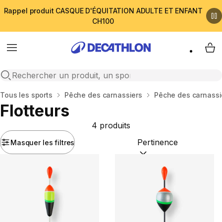
Rappel produit CASQUE D'ÉQUITATION ADULTE ET ENFANT
CH100
Menu
My 
Open search
Accueil
Tous les sports
Pêche des carnassiers
Pêche des carnassi
Flotteurs
4 produits
Masquer les filtres
Trier par :
(optional)