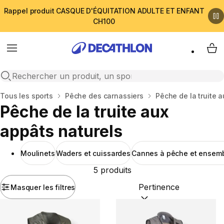
Rappel produit CASQUE D'ÉQUITATION ADULTE ET ENFANT
CH100
Menu
My 
Open search
Accueil
Tous les sports
Pêche des carnassiers
Pêche de la truite 
Pêche de la truite aux
appâts naturels
Moulinets
Waders et cuissardes
Cannes à pêche et ensem
5 produits
Masquer les filtres
Trier par :
(optional)