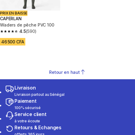
PRIX EN BAISSE
CAPERLAN
Waders de pêche PVC 100
4.5
(590)
4.5 out of 5 stars from 590 reviews
46 500 CFA
Retour en haut
Livraison
Livraison partout au Sénégal
Paiement
100% sécurisé
Service client
à votre écoute
Retours & Echanges
offerts 365 jours