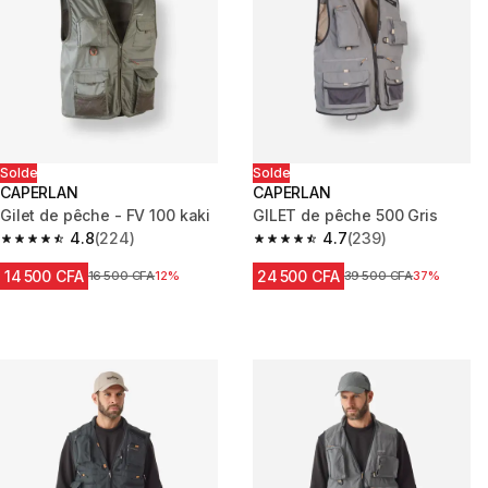
Solde
Solde
CAPERLAN
CAPERLAN
Gilet de pêche - FV 100 kaki
GILET de pêche 500 Gris
4.8
(224)
4.7
(239)
4.8 out of 5 stars from 224 reviews
4.7 out of 5 stars from 239 rev
14 500 CFA
24 500 CFA
Prix avant réduction
16 500 CFA
12%
Prix avant réduction
39 500 CFA
37%