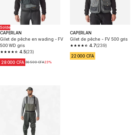
Solde
CAPERLAN
CAPERLAN
Gilet de pêche en wading - FV
Gilet de pêche - FV 500 gris
500 WD gris
4.7
(239)
4.7 out of 5 stars from 239 rev
4.5
(23)
4.5 out of 5 stars from 23 reviews
22 000 CFA
28 000 CFA
Prix avant réduction
36 500 CFA
23%