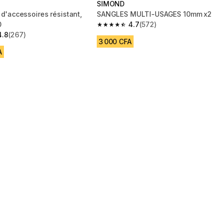
SIMOND
e d'accessoires résistant,
SANGLES MULTI-USAGES 10mm x2
0
4.7
(572)
4.7 out of 5 stars from 572 reviews
4.8
(267)
 5 stars from 267 reviews
3 000 CFA
A