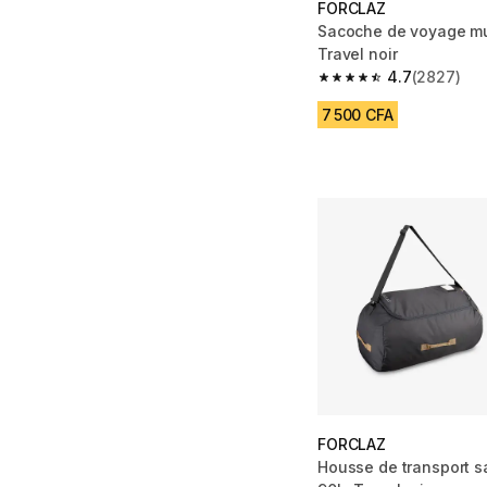
FORCLAZ
Sacoche de voyage mu
Travel noir
4.7
(2827)
4.7 out of 5 stars fro
7 500 CFA
FORCLAZ
Housse de transport s