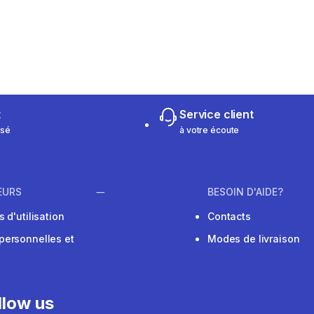
m 533 reviews
t
Service client
isé
à votre écoute
EURS
BESOIN D'AIDE?
 d'utilisation
Contacts
personnelles et
Modes de livraison
llow us