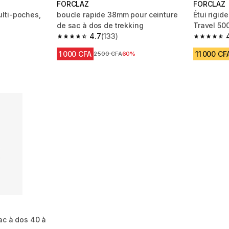
FORCLAZ
FORCLAZ
lti-poches,
boucle rapide 38mm pour ceinture
Étui rigid
de sac à dos de trekking
Travel 50
4.7
(133)
m 2827 reviews
4.7 out of 5 stars from 133 reviews
4.8 out of
1 000 CFA
11 000 CF
Prix avant réduction
2 500 CFA
60%
ac à dos 40 à