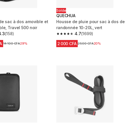
Solde
QUECHUA
de sac à dos amovible et
Housse de pluie pour sac à dos de
le, Travel 500 noir
randonnée 10-20L, vert
4.3
(158)
4.7
(1699)
 5 stars from 158 reviews
4.7 out of 5 stars from 1699 reviews
A
2 000 CFA
Prix avant réduction
14 100 CFA
29%
Prix avant réduction
2 500 CFA
20%