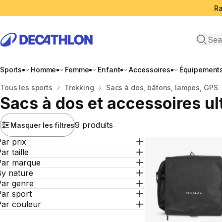
Ra
Open 
Sports
Homme
Femme
Enfant
Accessoires
Équipement
Accueil
Tous les sports
Trekking
Sacs à dos, bâtons, lampes, GPS
Sacs à dos et accessoires u
9 produits
Masquer les filtres
ar prix
ar taille
Par marque
By nature
Par genre
ar sport
Par couleur