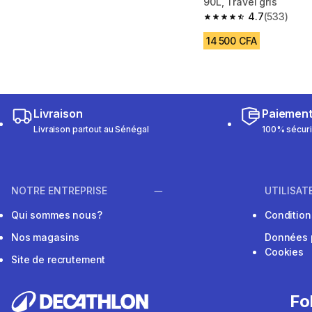
90L, Travel gris
4.7
(533)
4.7 out of 5 stars fro
14 500 CFA
Livraison
Paiemen
Livraison partout au Sénégal
100% sécur
NOTRE ENTREPRISE
UTILISAT
Qui sommes nous?
Conditions
Nos magasins
Données 
Cookies
Site de recrutement
Fo