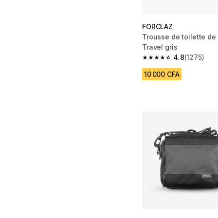
FORCLAZ
Trousse de toilette de
Travel gris
4.8
(1275)
4.8 out of 5 stars fro
10 000 CFA