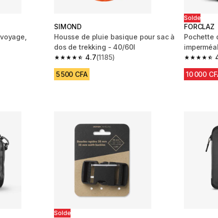
Solde
SIMOND
FORCLAZ
 voyage,
Housse de pluie basique pour sac à
Pochette 
dos de trekking - 40/60l
imperméab
4.7
(1185)
m 1275 reviews
4.7 out of 5 stars from 1185 reviews
4.3 out of
5 500 CFA
10 000 CF
Solde