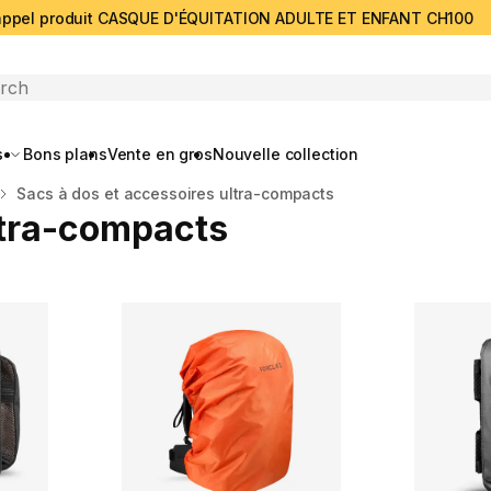
ppel produit CASQUE D'ÉQUITATION ADULTE ET ENFANT CH100
search
s
Bons plans
Vente en gros
Nouvelle collection
Sacs à dos et accessoires ultra-compacts
ltra-compacts