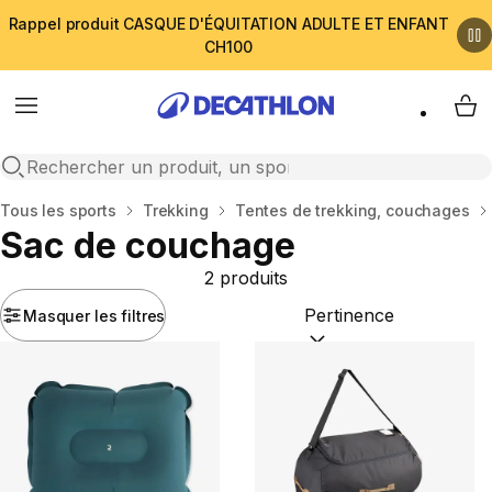
Rappel produit CASQUE D'ÉQUITATION ADULTE ET ENFANT
CH100
Menu
My 
Open search
Accueil
Tous les sports
Trekking
Tentes de trekking, couchages
Sac de couchage
2 produits
Masquer les filtres
Trier par :
(optional)