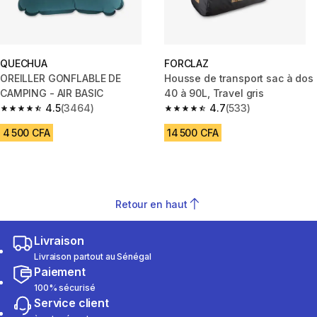
QUECHUA
FORCLAZ
OREILLER GONFLABLE DE
Housse de transport sac à dos
CAMPING - AIR BASIC
40 à 90L, Travel gris
4.5
(3464)
4.7
(533)
4.5 out of 5 stars from 3464 reviews
4.7 out of 5 stars from 533 rev
4 500 CFA
14 500 CFA
Retour en haut
Livraison
Livraison partout au Sénégal
Paiement
100% sécurisé
Service client