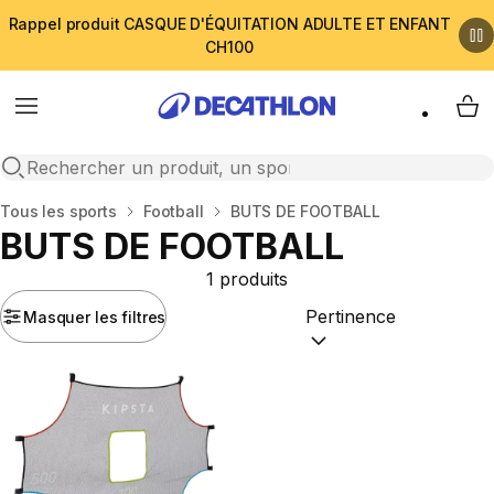
Rappel produit CASQUE D'ÉQUITATION ADULTE ET ENFANT
CH100
Menu
My 
Open search
Accueil
Tous les sports
Football
BUTS DE FOOTBALL
BUTS DE FOOTBALL
1 produits
Masquer les filtres
Trier par :
(optional)