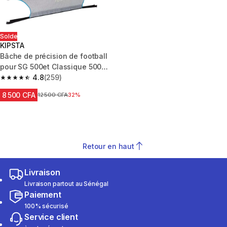
Solde
KIPSTA
Bâche de précision de football
pour SG 500et Classique 500
taille M 1,8m x 1,20m
4.8
(259)
4.8 out of 5 stars from 259 reviews
8 500 CFA
Prix avant réduction
12 500 CFA
32%
Retour en haut
Livraison
Livraison partout au Sénégal
Paiement
100% sécurisé
Service client