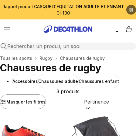
Rappel produit CASQUE D'ÉQUITATION ADULTE ET ENFANT
CH100
Menu
My 
Open search
Accueil
Tous les sports
Rugby
Chaussures de rugby
Chaussures de rugby
Accessoires
Chaussures adulte
Chaussures enfant
3 produits
Masquer les filtres
Trier par :
(optional)