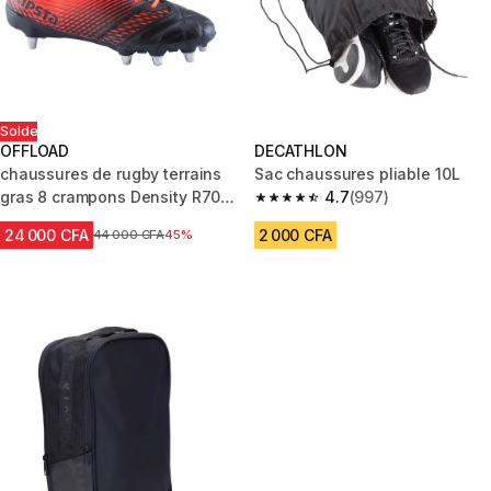
Solde
OFFLOAD
DECATHLON
chaussures de rugby terrains
Sac chaussures pliable 10L
gras 8 crampons Density R700
4.7
(997)
4.7 out of 5 stars from 997 rev
SG noir rouge
24 000 CFA
2 000 CFA
Prix avant réduction
44 000 CFA
45%