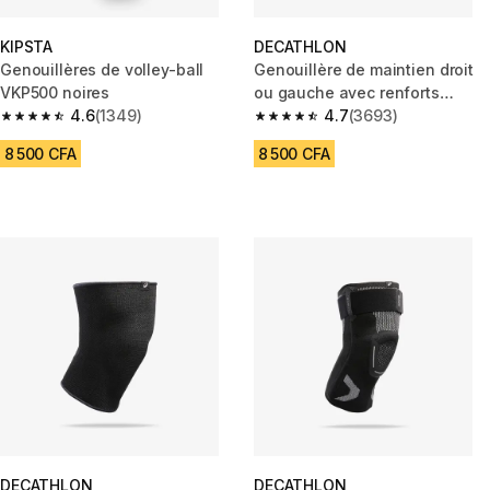
KIPSTA
DECATHLON
Genouillères de volley-ball
Genouillère de maintien droit
VKP500 noires
ou gauche avec renforts
4.6
(1349)
latéraux
4.7
(3693)
4.6 out of 5 stars from 1349 reviews
4.7 out of 5 stars from 3693 re
8 500 CFA
8 500 CFA
DECATHLON
DECATHLON