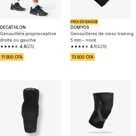
PRIX EN BAISSE
DECATHLON
DOMYOS
Genouillère proprioceptive
Genouillères de cross training
droite ou gauche
5 mm - noire
4.6
(25)
4.1
(426)
4.6 out of 5 stars from 25 reviews
4.1 out of 5 stars from 426 rev
11 000 CFA
13 500 CFA