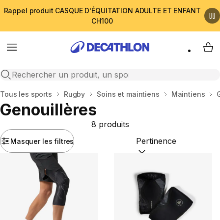
Rappel produit CASQUE D'ÉQUITATION ADULTE ET ENFANT
CH100
Menu
My 
Open search
Accueil
Tous les sports
Rugby
Soins et maintiens
Maintiens
Genouillères
8 produits
Masquer les filtres
Trier par :
(optional)