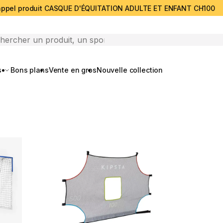
ppel produit CASQUE D'ÉQUITATION ADULTE ET ENFANT CH100
search
s
Bons plans
Vente en gros
Nouvelle collection