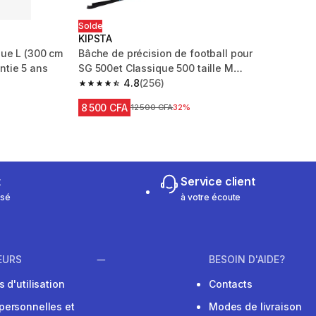
Solde
KIPSTA
ique L (300 cm
Bâche de précision de football pour
ntie 5 ans
SG 500et Classique 500 taille M
1,8m x 1,20m
4.8
(256)
m 358 reviews
4.8 out of 5 stars from 256 reviews
8 500 CFA
Prix avant réduction
12 500 CFA
32%
t
Service client
isé
à votre écoute
EURS
BESOIN D'AIDE?
 d'utilisation
Contacts
personnelles et
Modes de livraison