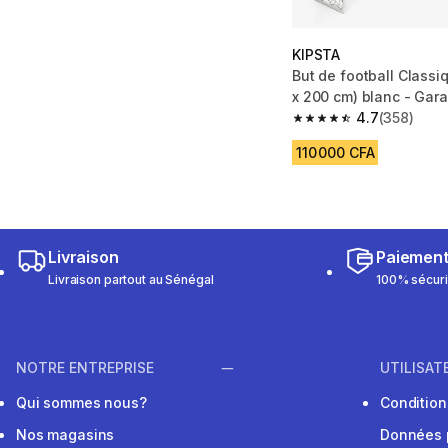
KIPSTA
​But de football Class
x 200 cm) blanc - Gara
4.7
(358)
4.7 out of 5 stars fro
110 000 CFA
Livraison
Paiemen
Livraison partout au Sénégal
100% sécur
NOTRE ENTREPRISE
UTILISAT
Qui sommes nous?
Conditions
Nos magasins
Données 