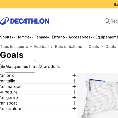
Ra
Open 
Sports
Homme
Femme
Enfant
Accessoires
Équipement
Accueil
Tous les sports
Football
Buts et ballons
Goals
Goals
Goals
2 produits
Masquer les filtres
ar prix
ar taille
Par marque
By nature
Par genre
ar sport
Par couleur