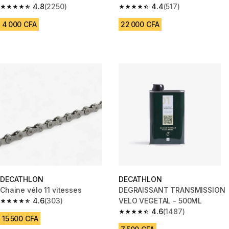
4.8
(2250)
4.4
(517)
4.8 out of 5 stars from 2250 reviews
4.4 out of 5 stars from 517 rev
4 000 CFA
22 000 CFA
DECATHLON
DECATHLON
Chaine vélo 11 vitesses
DEGRAISSANT TRANSMISSION
4.6
(303)
VELO VEGETAL - 500ML
4.6 out of 5 stars from 303 reviews
4.6
(1487)
4.6 out of 5 stars from 1487 re
15 500 CFA