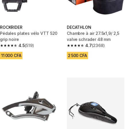
ROCKRIDER
DECATHLON
Pédales plates vélo VTT 520
Chambre à air 27.5x1,9/ 2,5
grip noire
valve schrader 48 mm
4.5
(519)
4.7
(2368)
4.5 out of 5 stars from 519 reviews
4.7 out of 5 stars from 2368 re
11 000 CFA
2 500 CFA