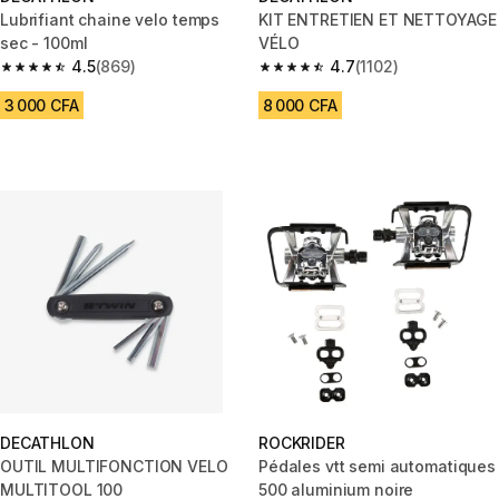
Lubrifiant chaine velo temps
KIT ENTRETIEN ET NETTOYAGE
sec - 100ml
VÉLO
4.5
(869)
4.7
(1102)
4.5 out of 5 stars from 869 reviews
4.7 out of 5 stars from 1102 re
3 000 CFA
8 000 CFA
DECATHLON
ROCKRIDER
OUTIL MULTIFONCTION VELO
Pédales vtt semi automatiques
MULTITOOL 100
500 aluminium noire