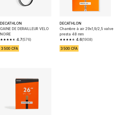
DECATHLON
DECATHLON
GAINE DE DERAILLEUR VELO
Chambre à air 29x1,9/2,5 valve
NOIRE
presta 48 mm
4.7
(576)
4.6
(1908)
4.7 out of 5 stars from 576 reviews
4.6 out of 5 stars from 1908 re
3 500 CFA
3 500 CFA