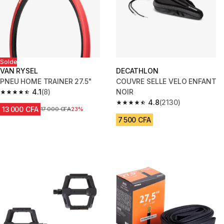
Solde
VAN RYSEL
DECATHLON
PNEU HOME TRAINER 27.5"
COUVRE SELLE VELO ENFANT
4.1
(8)
NOIR
4.1 out of 5 stars from 8 reviews
4.8
(2130)
4.8 out of 5 stars from 2130 re
13 000 CFA
Prix avant réduction
17 000 CFA
23%
7 500 CFA