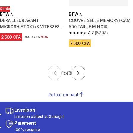
Solde
BTWIN
BTWIN
DERAILLEUR AVANT
COUVRE SELLE MEMORYFOAM
MICROSHIFT 3X7/8 VITESSES
500 TAILLE M NOIR
31.8 / 34.9 MM COLLIER HAUT
4.8
(6798)
4.8 out of 5 stars from 6798 re
2 500 CFA
Prix avant réduction
10 500 CFA
76%
FD-M30
7 500 CFA
1
of
3
Retour en haut
Livraison
Livraison partout au Sénégal
Paiement
100% sécurisé