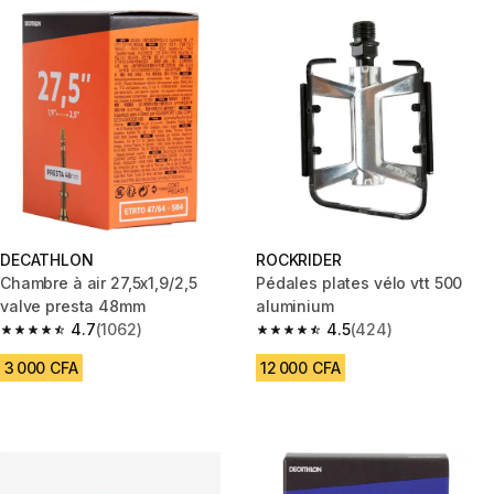
DECATHLON
ROCKRIDER
Chambre à air 27,5x1,9/2,5
Pédales plates vélo vtt 500
valve presta 48mm
aluminium
4.7
(1062)
4.5
(424)
4.7 out of 5 stars from 1062 reviews
4.5 out of 5 stars from 424 rev
3 000 CFA
12 000 CFA