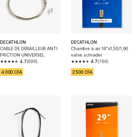
DECATHLON
DECATHLON
CABLE DE DERAILLEUR ANTI
Chambre à air 16"x1,50/1,90
FRICTION UNIVERSEL
valve schrader
4.7
(689)
4.7
(766)
4.7 out of 5 stars from 689 reviews
4.7 out of 5 stars from 766 rev
4 000 CFA
2 500 CFA