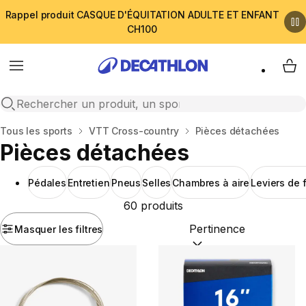
Rappel produit CASQUE D'ÉQUITATION ADULTE ET ENFANT
CH100
Menu
My 
Open search
Accueil
Tous les sports
VTT Cross-country
Pièces détachées
Pièces détachées
Pédales
Entretien
Pneus
Selles
Chambres à aire
Leviers de 
60 produits
Masquer les filtres
Trier par :
(optional)