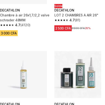
Solde
DECATHLON
DECATHLON
Chambre à air 26x1,7/2,2 valve
LOT 2 CHAMBRES A AIR 26"
schrader 48MM
4.7
(81)
4.7 out of 5 stars from 81 revie
4.7
(4120)
4.7 out of 5 stars from 4120 reviews
2 500 CFA
Prix avant réduction
3 500 CFA
28%
3 000 CFA
DECATHLON
DECATHLON