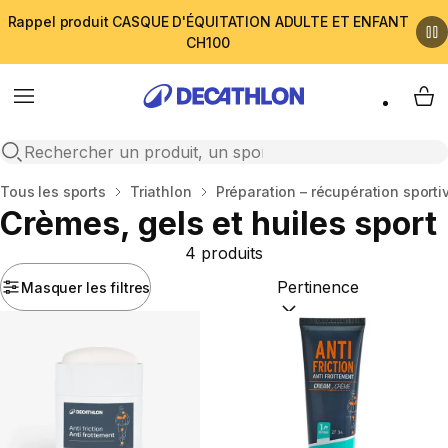
Rappel produit CASQUE D'ÉQUITATION ADULTE ET ENFANT
CH100
Menu
My 
Open search
Accueil
Tous les sports
Triathlon
Préparation – récupération sporti
Crèmes, gels et huiles sport
4 produits
Masquer les filtres
Trier par :
(optional)