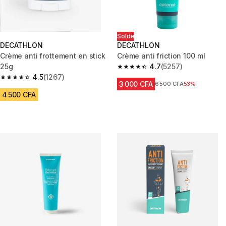
Solde
DECATHLON
DECATHLON
Crème anti frottement en stick
Crème anti friction 100 ml
25g
4.7
(5257)
4.7 out of 5 stars from 5257 re
4.5
(1267)
4.5 out of 5 stars from 1267 reviews
3 000 CFA
Prix avant réduction
6 500 CFA
53%
4 500 CFA