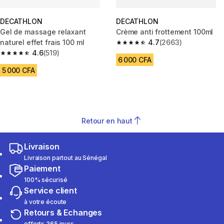
DECATHLON
DECATHLON
Gel de massage relaxant
Crème anti frottement 100ml
naturel effet frais 100 ml
4.7
(2663)
4.7 out of 5 stars from 2663 re
4.6
(519)
4.6 out of 5 stars from 519 reviews
6 000 CFA
5 000 CFA
Retour en haut
Livraison
Livraison partout au Sénégal
Paiement
100% sécurisé
Service client
à votre écoute
Retours & Echanges
offerts 365 jours