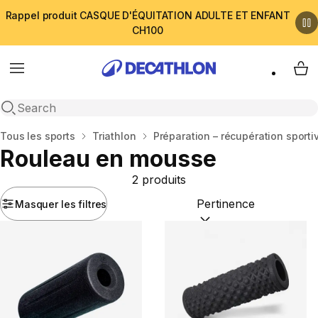
Rappel produit CASQUE D'ÉQUITATION ADULTE ET ENFANT
CH100
Menu
My 
Open search
Accueil
Tous les sports
Triathlon
Préparation – récupération sporti
Rouleau en mousse
2 produits
Masquer les filtres
Trier par :
(optional)