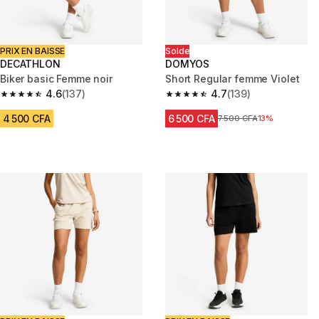
PRIX EN BAISSE
Solde
DECATHLON
DOMYOS
Biker basic Femme noir
Short Regular femme Violet
4.6
(137)
4.7
(139)
4.6 out of 5 stars from 137 reviews
4.7 out of 5 stars from 139 rev
4 500 CFA
6 500 CFA
Prix avant réduction
7 500 CFA
13%