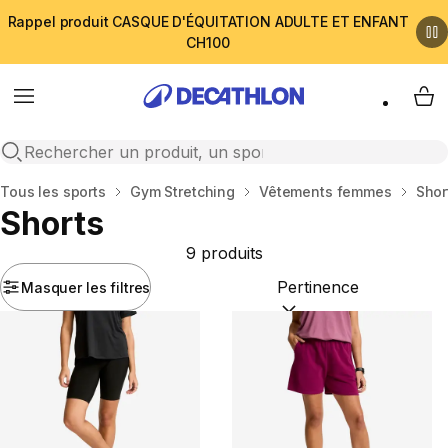
Rappel produit CASQUE D'ÉQUITATION ADULTE ET ENFANT
CH100
Menu
My 
Open search
Accueil
Tous les sports
Gym Stretching
Vêtements femmes
Shor
Shorts
9 produits
Masquer les filtres
Trier par :
(optional)