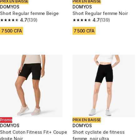
PRIX EN BAISSE
PRIX EN BAISSE
DOMYOS
DOMYOS
Short Regular femme Beige
Short Regular femme Noir
4.7
(139)
4.7
(139)
4.7 out of 5 stars from 139 reviews
4.7 out of 5 stars from 139 rev
7 500 CFA
7 500 CFA
Promo
PRIX EN BAISSE
DOMYOS
DOMYOS
Short Coton Fitness Fit+ Coupe
Short cycliste de fitness
droite Noir
femme, noir ultra