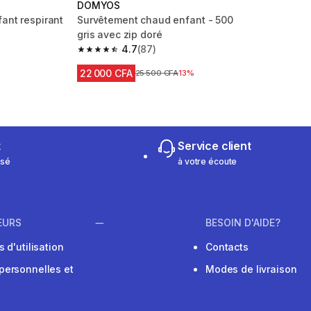
DOMYOS
ant respirant
Survêtement chaud enfant - 500
gris avec zip doré
4.7
(87)
m 353 reviews
4.7 out of 5 stars from 87 reviews
22 000 CFA
Prix avant réduction
25 500 CFA
13%
t
Service client
isé
à votre écoute
EURS
BESOIN D'AIDE?
 d'utilisation
Contacts
personnelles et
Modes de livraison