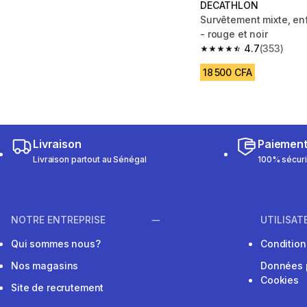
DECATHLON
Survêtement mixte, enf
- rouge et noir
4.7
(353)
4.7 out of 5 stars fro
18 500 CFA
Livraison
Paiemen
Livraison partout au Sénégal
100% sécur
NOTRE ENTREPRISE
UTILISAT
Qui sommes nous?
Conditions
Nos magasins
Données 
Cookies
Site de recrutement