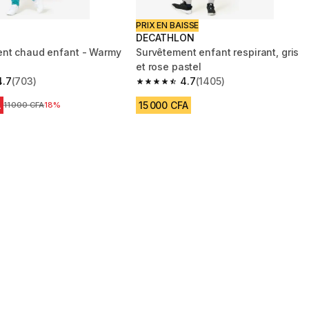
PRIX EN BAISSE
DECATHLON
nt chaud enfant - Warmy
Survêtement enfant respirant, gris
et rose pastel
4.7
(703)
4.7
(1405)
 5 stars from 703 reviews
4.7 out of 5 stars from 1405 reviews
A
15 000 CFA
Prix avant réduction
11 000 CFA
18%