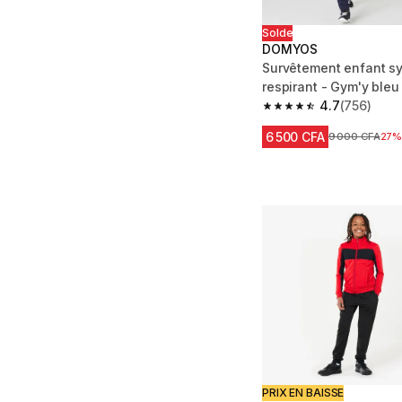
Solde
DOMYOS
Survêtement enfant s
respirant - Gym'y bleu
4.7
(756)
4.7 out of 5 stars fro
6 500 CFA
Prix avant réd
9 000 CFA
27
PRIX EN BAISSE