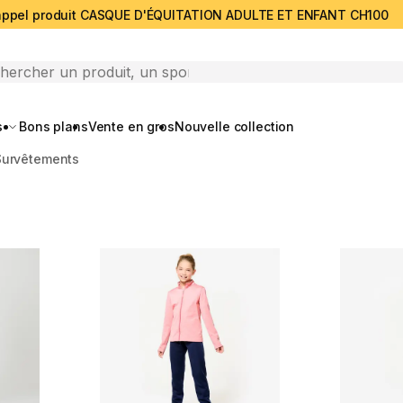
ppel produit CASQUE D'ÉQUITATION ADULTE ET ENFANT CH100
search
s
Bons plans
Vente en gros
Nouvelle collection
Survêtements