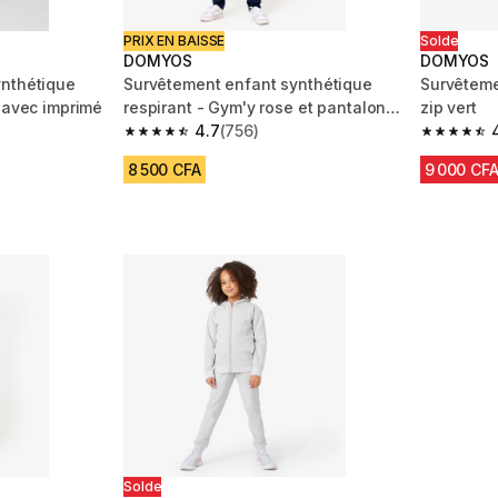
PRIX EN BAISSE
Solde
DOMYOS
DOMYOS
ynthétique
Survêtement enfant synthétique
Survêteme
 avec imprimé
respirant - Gym'y rose et pantalon
zip vert
marine
4.7
(756)
m 756 reviews
4.7 out of 5 stars from 756 reviews
4.7 out of
8 500 CFA
9 000 CF
uction
%
Solde