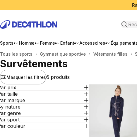
Ra
Open 
Sports
Homme
Femme
Enfant
Accessoires
Équipement
Accueil
Tous les sports
Gymnastique sportive
Vêtements filles
Survêtements
6 produits
Masquer les filtres
ar prix
ar taille
Par marque
By nature
Par genre
ar sport
Par couleur