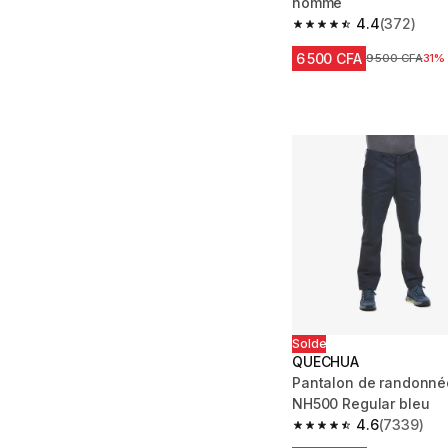
homme
4.4
(372)
4.4 out of 5 stars fro
6 500 CFA
Prix avant réd
9 500 CFA
31%
Solde
QUECHUA
Pantalon de randonn
NH500 Regular bleu
4.6
(7339)
4.6 out of 5 stars fro