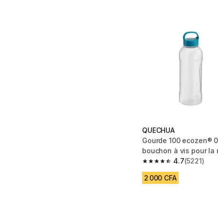
QUECHUA
Gourde 100 ecozen® 0
bouchon à vis pour la
4.7
(5221)
4.7 out of 5 stars fro
2 000 CFA