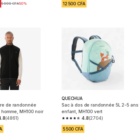
12 500 CFA
Prix avant réduction
5 000 CFA
50%
QUECHUA
aire de randonnée
Sac à dos de randonnée 5L 2-5 ans
 homme, MH100 noir
enfant, MH100 vert
4.8
(4861)
4.8
(2704)
 5 stars from 4861 reviews
4.8 out of 5 stars from 2704 reviews
A
5 500 CFA