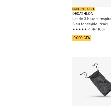
PRIX EN BAISSE
DECATHLON
Lot de 3 boxers respi
Bleu foncé/bleu/kaki
4.4
(4166)
4.4 out of 5 stars fro
9 000 CFA