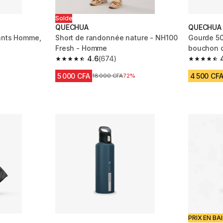
Solde
QUECHUA
QUECHUA
rants Homme,
Short de randonnée nature - NH100
Gourde 50
Fresh - Homme
bouchon o
4.6
(674)
randonnée
m 4166 reviews
4.6 out of 5 stars from 674 reviews
4.7 out of
5 000 CFA
4 500 CF
Prix avant réduction
18 000 CFA
72%
PRIX EN BA