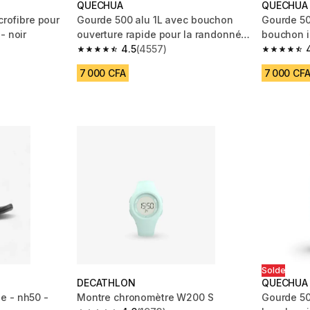
QUECHUA
QUECHUA
crofibre pour
Gourde 500 alu 1L avec bouchon
Gourde 50
- noir
ouverture rapide pour la randonnée
bouchon i
- Bleu
4.5
(4557)
paille, r
m 580 reviews
4.5 out of 5 stars from 4557 reviews
4.4 out of
7 000 CFA
7 000 CF
Solde
DECATHLON
QUECHUA
e - nh50 -
Montre chronomètre W200 S
Gourde 50