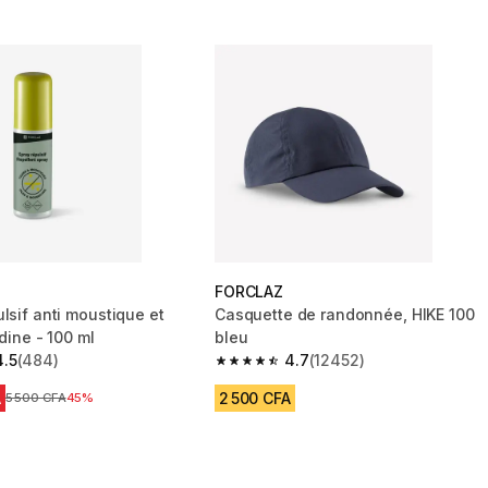
FORCLAZ
lsif anti moustique et
Casquette de randonnée, HIKE 100
Icaridine - 100 ml
bleu
4.5
(484)
4.7
(12452)
 5 stars from 484 reviews
4.7 out of 5 stars from 12452 review
A
2 500 CFA
Prix avant réduction
5 500 CFA
45%