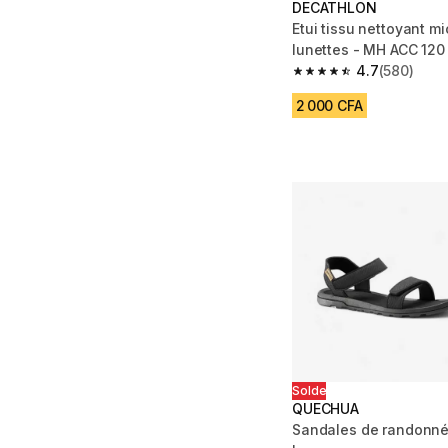
DECATHLON
Etui tissu nettoyant mi
lunettes - MH ACC 120 
4.7
(580)
4.7 out of 5 stars fro
2 000 CFA
Solde
QUECHUA
Sandales de randonné