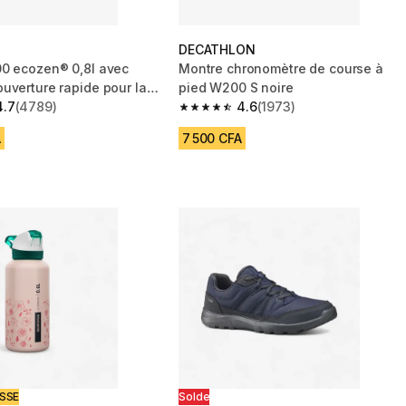
DECATHLON
0 ecozen® 0,8l avec
Montre chronomètre de course à
uverture rapide pour la
pied W200 S noire
 - Bleu
4.7
(4789)
4.6
(1973)
 5 stars from 4789 reviews
4.6 out of 5 stars from 1973 reviews
A
7 500 CFA
ISSE
Solde