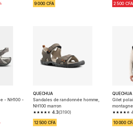
9 000 CFA
2 500 CFA
uction
%
QUECHUA
QUECHUA
e - NH100 -
Sandales de randonnée homme,
Gilet pol
NH100 marron
montagne
4.3
(3190)
m 4689 reviews
4.3 out of 5 stars from 3190 reviews
4.8 out of
12 500 CFA
10 000 CF
uction
%