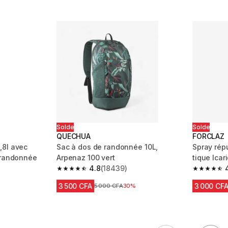
Solde
Solde
QUECHUA
FORCLAZ
,8l avec
Sac à dos de randonnée 10L,
Spray répu
 randonnée
Arpenaz 100 vert
tique 
4.8
(18439)
m 5221 reviews
4.8 out of 5 stars from 18439 reviews
4.5 out of
3 500 CFA
3 000 CF
Prix avant réduction
5 000 CFA
30%