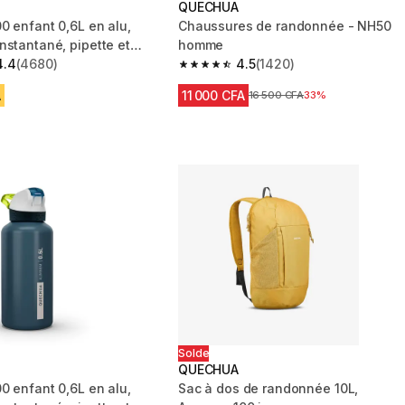
QUECHUA
0 enfant 0,6L en alu,
Chaussures de randonnée - NH50
nstantané, pipette et
homme
andonnée
4.4
(4680)
4.5
(1420)
 5 stars from 4680 reviews
4.5 out of 5 stars from 1420 reviews
A
11 000 CFA
Prix avant réduction
16 500 CFA
33%
Solde
QUECHUA
0 enfant 0,6L en alu,
Sac à dos de randonnée 10L,