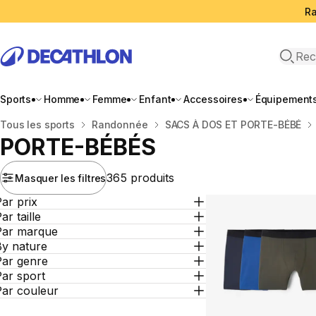
Ra
Open 
Sports
Homme
Femme
Enfant
Accessoires
Équipement
Accueil
Tous les sports
Randonnée
SACS À DOS ET PORTE-BÉBÉ
PORTE-BÉBÉS
365 produits
Masquer les filtres
ar prix
ar taille
Par marque
By nature
Par genre
ar sport
Par couleur