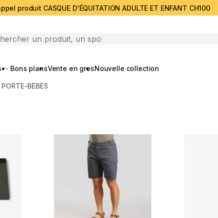
ppel produit CASQUE D'ÉQUITATION ADULTE ET ENFANT CH100
search
s
Bons plans
Vente en gros
Nouvelle collection
PORTE-BÉBÉS