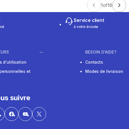
1
of
16
t
Service client
isé
à votre écoute
EURS
BESOIN D'AIDE?
 d'utilisation
Contacts
personnelles et
Modes de livraison
us suivre