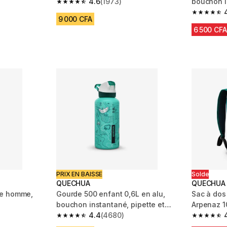
4.6
(1973)
bouchon i
4.6 out of 5 stars from 1973 reviews
paille, r
m 372 reviews
4.4 out of
9 000 CFA
6 500 CFA
uction
PRIX EN BAISSE
Solde
QUECHUA
QUECHUA
ée homme,
Gourde 500 enfant 0,6L en alu,
Sac à dos
bouchon instantané, pipette et
Arpenaz 1
paille, randonnée
4.4
(4680)
m 7339 reviews
4.4 out of 5 stars from 4680 reviews
4.8 out of