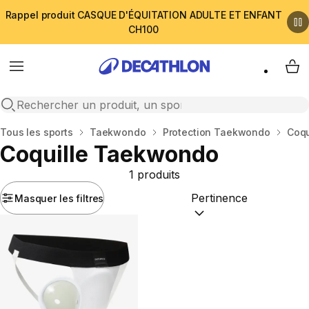
Rappel produit CASQUE D'ÉQUITATION ADULTE ET ENFANT
CH100
Menu
My 
Open search
Accueil
Tous les sports
Taekwondo
Protection Taekwondo
Coqu
Coquille Taekwondo
1 produits
Masquer les filtres
Trier par :
(optional)