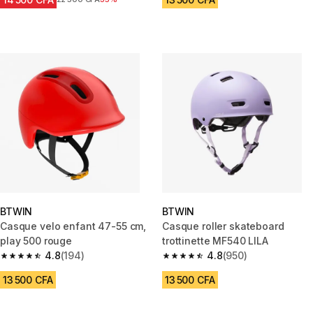
BTWIN
BTWIN
Casque velo enfant 47-55 cm,
Casque roller skateboard
play 500 rouge
trottinette MF540 LILA
4.8
(194)
4.8
(950)
4.8 out of 5 stars from 194 reviews
4.8 out of 5 stars from 950 rev
13 500 CFA
13 500 CFA