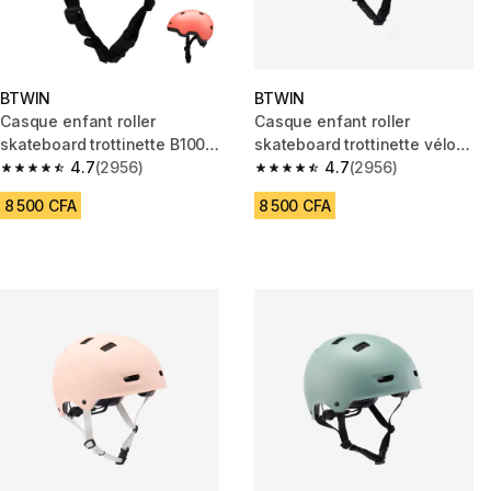
BTWIN
BTWIN
Casque enfant roller
Casque enfant roller
skateboard trottinette B100
skateboard trottinette vélo
corail
4.7
(2956)
B100 bleu pastel
4.7
(2956)
4.7 out of 5 stars from 2956 reviews
4.7 out of 5 stars from 2956 re
8 500 CFA
8 500 CFA