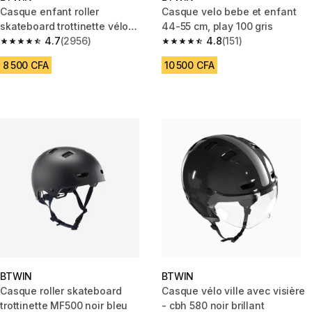
Casque enfant roller
Casque velo bebe et enfant
skateboard trottinette vélo
44-55 cm, play 100 gris
B100 lila
4.7
(2956)
4.8
(151)
4.7 out of 5 stars from 2956 reviews
4.8 out of 5 stars from 151 revi
8 500 CFA
10 500 CFA
BTWIN
BTWIN
Casque roller skateboard
Casque vélo ville avec visière
trottinette MF500 noir bleu
- cbh 580 noir brillant