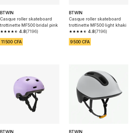
BTWIN
BTWIN
Casque roller skateboard
Casque roller skateboard
trottinette MF500 bridal pink
trottinette MF500 light khaki
4.8
(7196)
4.8
(7196)
4.8 out of 5 stars from 7196 reviews
4.8 out of 5 stars from 7196 re
11 500 CFA
9 500 CFA
BTWIN
BTWIN