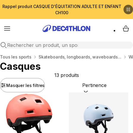
Rappel produit CASQUE D'ÉQUITATION ADULTE ET ENFANT
CH100
Menu
My 
Open search
Accueil
Tous les sports
Skateboards, longboards, waveboards...
W
Casques
13 produits
Masquer les filtres
Trier par :
(optional)