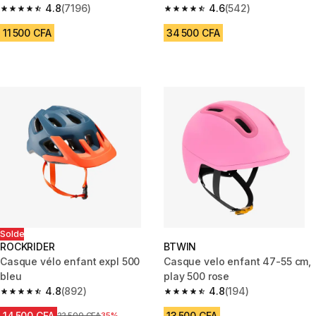
4.8
(7196)
4.6
(542)
4.8 out of 5 stars from 7196 reviews
4.6 out of 5 stars from 542 rev
11 500 CFA
34 500 CFA
Solde
ROCKRIDER
BTWIN
Casque vélo enfant expl 500
Casque velo enfant 47-55 cm,
bleu
play 500 rose
4.8
(892)
4.8
(194)
4.8 out of 5 stars from 892 reviews
4.8 out of 5 stars from 194 rev
14 500 CFA
13 500 CFA
Prix avant réduction
22 500 CFA
35%