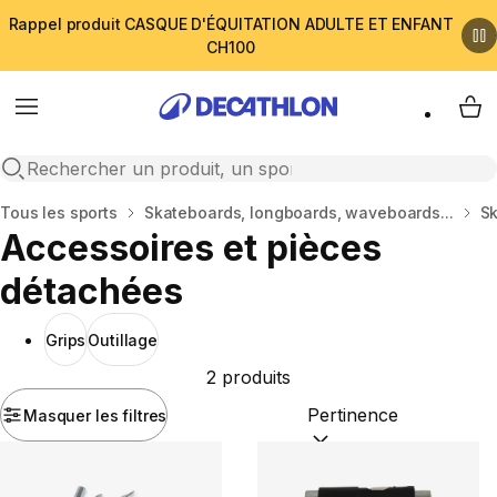
Rappel produit CASQUE D'ÉQUITATION ADULTE ET ENFANT
CH100
Menu
My 
Open search
Accueil
Tous les sports
Skateboards, longboards, waveboards...
S
Accessoires et pièces
détachées
Grips
Outillage
2 produits
Masquer les filtres
Trier par :
(optional)