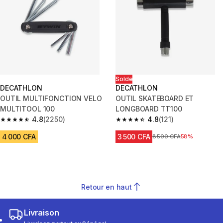
Solde
DECATHLON
DECATHLON
OUTIL MULTIFONCTION VELO
OUTIL SKATEBOARD ET
MULTITOOL 100
LONGBOARD TT100
4.8
(2250)
4.8
(121)
4.8 out of 5 stars from 2250 reviews
4.8 out of 5 stars from 121 revi
4 000 CFA
3 500 CFA
Prix avant réduction
8 500 CFA
58%
Retour en haut
Livraison