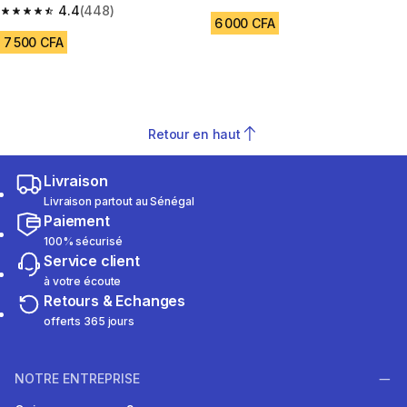
4.5 out of 5 stars from 775 rev
4.4
(448)
4.4 out of 5 stars from 448 reviews
6 000 CFA
7 500 CFA
Retour en haut
Livraison
Livraison partout au Sénégal
Paiement
100% sécurisé
Service client
à votre écoute
Retours & Echanges
offerts 365 jours
NOTRE ENTREPRISE