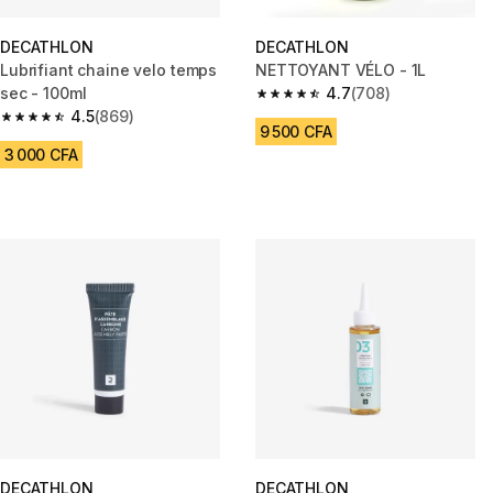
DECATHLON
DECATHLON
Lubrifiant chaine velo temps
NETTOYANT VÉLO - 1L
sec - 100ml
4.7
(708)
4.7 out of 5 stars from 708 rev
4.5
(869)
4.5 out of 5 stars from 869 reviews
9 500 CFA
3 000 CFA
DECATHLON
DECATHLON