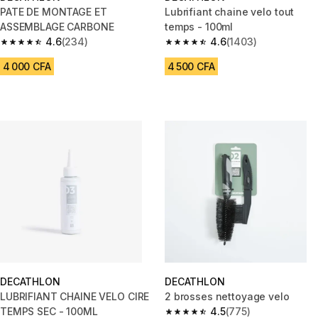
PATE DE MONTAGE ET
Lubrifiant chaine velo tout
ASSEMBLAGE CARBONE
temps - 100ml
4.6
(234)
4.6
(1403)
4.6 out of 5 stars from 234 reviews
4.6 out of 5 stars from 1403 re
4 000 CFA
4 500 CFA
DECATHLON
DECATHLON
LUBRIFIANT CHAINE VELO CIRE
2 brosses nettoyage velo
TEMPS SEC - 100ML
4.5
(775)