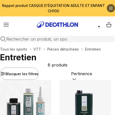
Rappel produit CASQUE D'ÉQUITATION ADULTE ET ENFANT
CH100
Menu
My 
Open search
Accueil
Tous les sports
VTT
Pièces détachées
Entretien
Entretien
8 produits
Masquer les filtres
Trier par :
(optional)