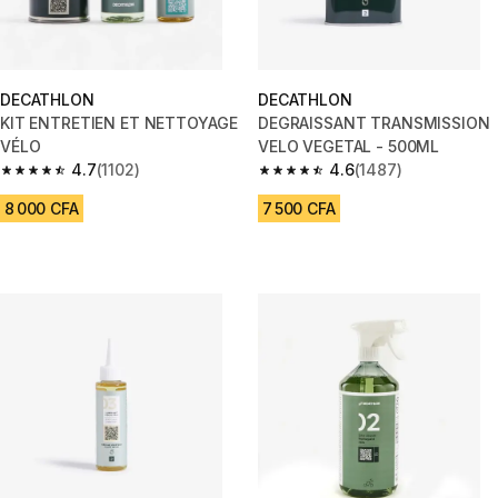
DECATHLON
DECATHLON
KIT ENTRETIEN ET NETTOYAGE
DEGRAISSANT TRANSMISSION
VÉLO
VELO VEGETAL - 500ML
4.7
(1102)
4.6
(1487)
4.7 out of 5 stars from 1102 reviews
4.6 out of 5 stars from 1487 re
8 000 CFA
7 500 CFA