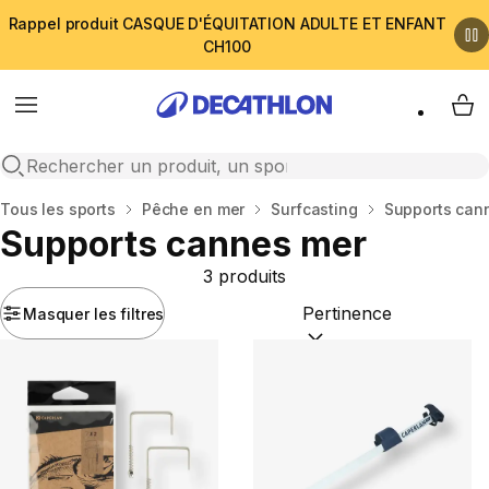
Rappel produit CASQUE D'ÉQUITATION ADULTE ET ENFANT
CH100
Menu
My 
Open search
Accueil
Tous les sports
Pêche en mer
Surfcasting
Supports can
Supports cannes mer
3 produits
Masquer les filtres
Trier par :
(optional)