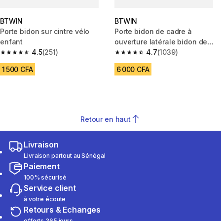
BTWIN
BTWIN
Porte bidon sur cintre vélo
Porte bidon de cadre à
enfant
ouverture latérale bidon de
4.5
(251)
380 ml
4.7
(1039)
4.5 out of 5 stars from 251 reviews
4.7 out of 5 stars from 1039 re
1 500 CFA
6 000 CFA
Retour en haut
Livraison
Livraison partout au Sénégal
Paiement
100% sécurisé
Service client
à votre écoute
Retours & Echanges
offerts 365 jours