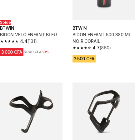
Solde
BTWIN
BTWIN
BIDON VELO ENFANT BLEU
BIDON ENFANT 500 380 ML
4.4
(131)
NOIR CORAIL
4.4 out of 5 stars from 131 reviews
4.7
(860)
4.7 out of 5 stars from 860 rev
3 000 CFA
Prix avant réduction
6 000 CFA
50%
3 500 CFA