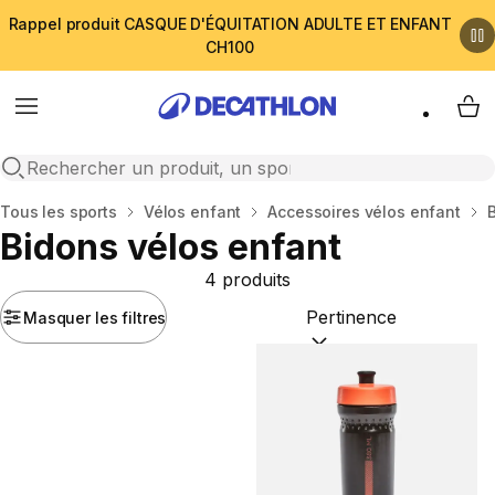
Rappel produit CASQUE D'ÉQUITATION ADULTE ET ENFANT
CH100
Menu
My 
Open search
Accueil
Tous les sports
Vélos enfant
Accessoires vélos enfant
Bidons vélos enfant
4 produits
Masquer les filtres
Trier par :
(optional)