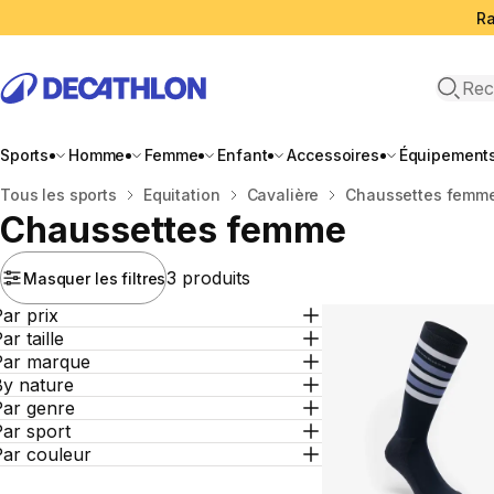
Ra
Open 
Sports
Homme
Femme
Enfant
Accessoires
Équipement
Accueil
Tous les sports
Equitation
Cavalière
Chaussettes femm
Chaussettes femme
3 produits
Masquer les filtres
ar prix
ar taille
Par marque
By nature
Par genre
ar sport
Par couleur