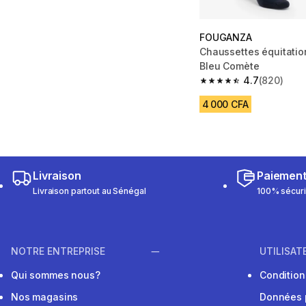
FOUGANZA
Chaussettes équitatio
Bleu Comète
4.7
(820)
4.7 out of 5 stars fro
4 000 CFA
Livraison
Paiemen
Livraison partout au Sénégal
100% sécur
NOTRE ENTREPRISE
UTILISAT
Qui sommes nous?
Conditions
Nos magasins
Données 