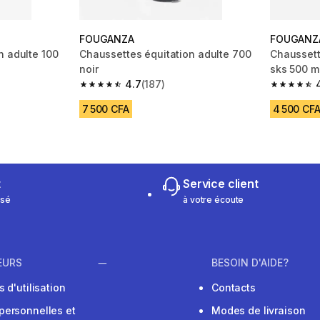
FOUGANZA
FOUGANZ
n adulte 100
Chaussettes équitation adulte 700
Chaussett
noir
sks 500 mo
4.7
(187)
m 820 reviews
4.7 out of 5 stars from 187 reviews
4.7 out of
7 500 CFA
4 500 CF
t
Service client
isé
à votre écoute
EURS
BESOIN D'AIDE?
 d'utilisation
Contacts
personnelles et
Modes de livraison