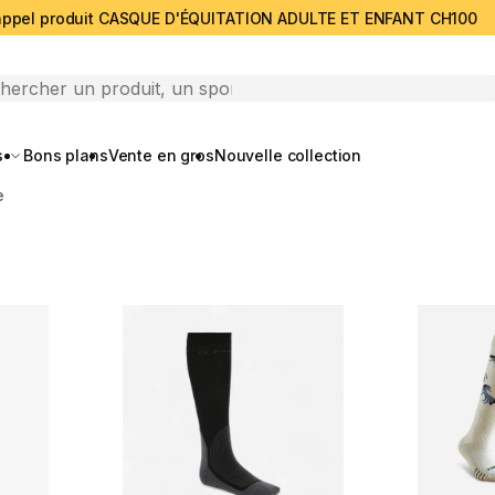
ppel produit CASQUE D'ÉQUITATION ADULTE ET ENFANT CH100
search
s
Bons plans
Vente en gros
Nouvelle collection
e