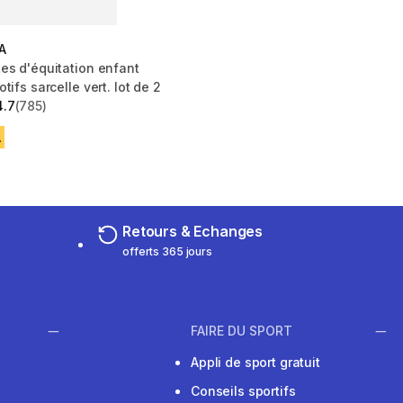
A
es d'équitation enfant
tifs sarcelle vert. lot de 2
4.7
(785)
 5 stars from 785 reviews
A
Retours & Echanges
offerts 365 jours
FAIRE DU SPORT
Appli de sport gratuit
Conseils sportifs