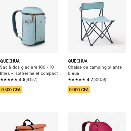
QUECHUA
QUECHUA
Sac à dos glacière 100 - 10
Chaise de camping pliante
litres - isotherme et compact
bleue
4.8
(4157)
4.7
(3209)
4.8 out of 5 stars from 4157 reviews
4.7 out of 5 stars from 3209 re
9 500 CFA
9 000 CFA