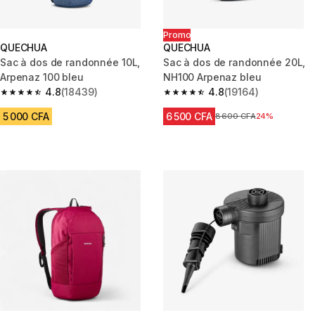
Promo
QUECHUA
QUECHUA
Sac à dos de randonnée 10L,
Sac à dos de randonnée 20L,
Arpenaz 100 bleu
NH100 Arpenaz bleu
4.8
(18439)
4.8
(19164)
4.8 out of 5 stars from 18439 reviews
4.8 out of 5 stars from 19164 r
5 000 CFA
6 500 CFA
Prix avant réduction
8 600 CFA
24%