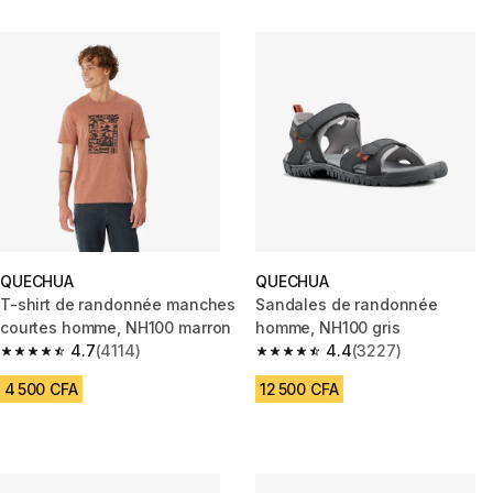
QUECHUA
QUECHUA
T-shirt de randonnée manches
Sandales de randonnée
courtes homme, NH100 marron
homme, NH100 gris
4.7
(4114)
4.4
(3227)
4.7 out of 5 stars from 4114 reviews
4.4 out of 5 stars from 3227 r
4 500 CFA
12 500 CFA