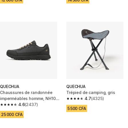
QUECHUA
QUECHUA
Chaussures de randonnée
Trépied de camping, gris
imperméables homme, NH100
4.7
(4325)
4.7 out of 5 stars from 4325 re
WP gris
4.6
(2437)
4.6 out of 5 stars from 2437 reviews
5 500 CFA
25 000 CFA