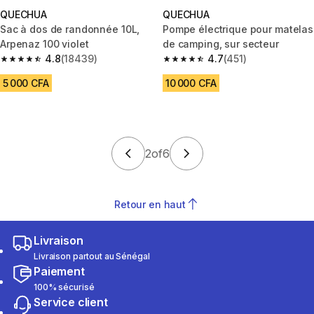
QUECHUA
QUECHUA
Sac à dos de randonnée 10L,
Pompe électrique pour matelas
Arpenaz 100 violet
de camping, sur secteur
4.8
(18439)
4.7
(451)
4.8 out of 5 stars from 18439 reviews
4.7 out of 5 stars from 451 rev
5 000 CFA
10 000 CFA
2
of
6
Retour en haut
Livraison
Livraison partout au Sénégal
Paiement
100% sécurisé
Service client