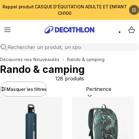
Rappel produit CASQUE D'ÉQUITATION ADULTE ET ENFANT
CH100
Menu
My 
Open search
Accueil
Découvrez nos Nouveautés
Rando & camping
Rando & camping
128 produits
Masquer les filtres
Trier par :
(optional)