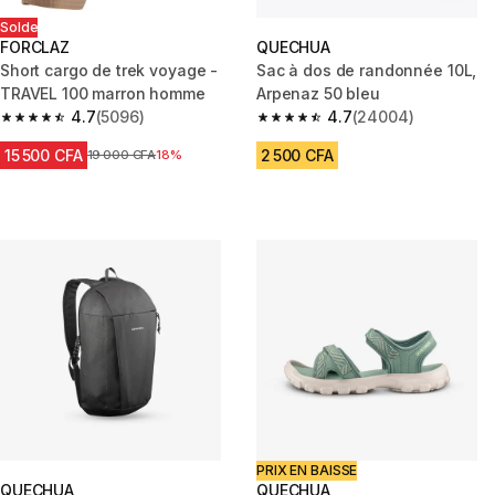
Solde
FORCLAZ
QUECHUA
Short cargo de trek voyage -
Sac à dos de randonnée 10L,
TRAVEL 100 marron homme
Arpenaz 50 bleu
4.7
(5096)
4.7
(24004)
4.7 out of 5 stars from 5096 reviews
4.7 out of 5 stars from 24004 
15 500 CFA
2 500 CFA
Prix avant réduction
19 000 CFA
18%
PRIX EN BAISSE
QUECHUA
QUECHUA