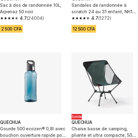
Sac à dos de randonnée 10L,
Sandales de randonnée à
Arpenaz 50 noir
scratch 24 au 31 enfant, NH100
4.7
(24004)
vert
4.7
(1272)
4.7 out of 5 stars from 24004 reviews
4.7 out of 5 stars from 1272 re
2 500 CFA
12 500 CFA
Solde
QUECHUA
QUECHUA
Gourde 500 ecozen® 0,8l avec
Chaise basse de camping,
bouchon ouverture rapide pour
pliante et ultra compacte, 500