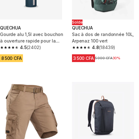
Solde
QUECHUA
QUECHUA
Gourde alu 1,5l avec bouchon
Sac à dos de randonnée 10L,
à ouverture rapide pour la
Arpenaz 100 vert
randonnée bleu
4.5
(2402)
4.8
(18439)
4.5 out of 5 stars from 2402 reviews
4.8 out of 5 stars from 18439 r
8 500 CFA
3 500 CFA
Prix avant réduction
5 000 CFA
30%