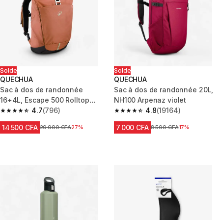
Solde
Solde
QUECHUA
QUECHUA
Sac à dos de randonnée
Sac à dos de randonnée 20L,
16+4L, Escape 500 Rolltop
NH100 Arpenaz violet
marron
4.7
(796)
4.8
(19164)
4.7 out of 5 stars from 796 reviews
4.8 out of 5 stars from 19164 r
14 500 CFA
7 000 CFA
Prix avant réduction
20 000 CFA
27%
Prix avant réduction
8 500 CFA
17%