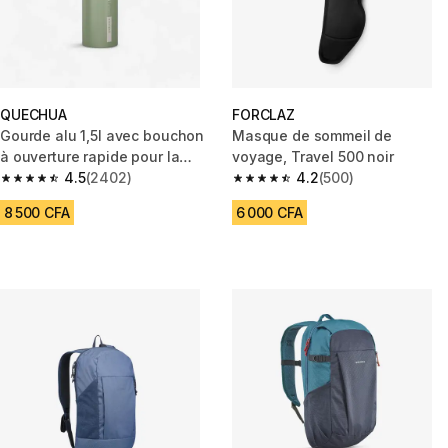
QUECHUA
FORCLAZ
Gourde alu 1,5l avec bouchon
Masque de sommeil de
à ouverture rapide pour la
voyage, Travel 500 noir
randonnée kaki
4.5
(2402)
4.2
(500)
4.5 out of 5 stars from 2402 reviews
4.2 out of 5 stars from 500 rev
8 500 CFA
6 000 CFA