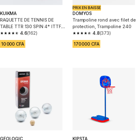
PRIX EN BAISSE
KUIKMA
DOMYOS
RAQUETTE DE TENNIS DE
Trampoline rond avec filet de
TABLE TTR 130 SPIN 4* ITTF
protection, Trampoline 240
ÉCOLE/CLUB
4.6
(162)
4.8
(373)
4.6 out of 5 stars from 162 reviews
4.8 out of 5 stars from 373 rev
10 000 CFA
170 000 CFA
GEOLOGIC
KIPSTA