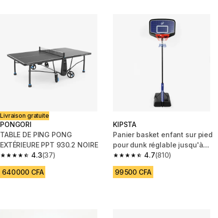
Livraison gratuite
PONGORI
KIPSTA
TABLE DE PING PONG
Panier basket enfant sur pied
EXTÉRIEURE PPT 930.2 NOIRE
pour dunk réglable jusqu'à
4.3
(37)
2m20, K900
4.7
(810)
4.3 out of 5 stars from 37 reviews
4.7 out of 5 stars from 810 rev
640 000 CFA
99 500 CFA