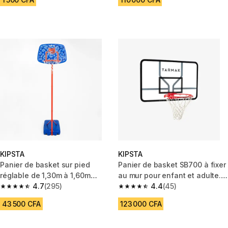
KIPSTA
KIPSTA
Panier de basket sur pied
Panier de basket SB700 à fixer
réglable de 1,30m à 1,60m
au mur pour enfant et adulte.
Enfant - K500 Aniball bleu
4.7
(295)
Planche de qualité.
4.4
(45)
4.7 out of 5 stars from 295 reviews
4.4 out of 5 stars from 45 revi
43 500 CFA
123 000 CFA