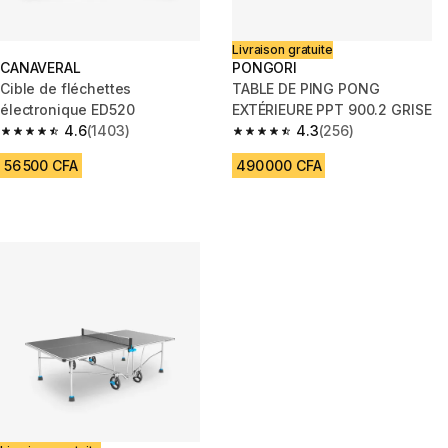
Livraison gratuite
CANAVERAL
PONGORI
Cible de fléchettes
TABLE DE PING PONG
électronique ED520
EXTÉRIEURE PPT 900.2 GRISE
4.6
(1403)
4.3
(256)
4.6 out of 5 stars from 1403 reviews
4.3 out of 5 stars from 256 rev
56 500 CFA
490 000 CFA