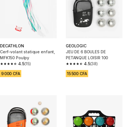
DECATHLON
GEOLOGIC
Cerf-volant statique enfant,
JEU DE 6 BOULES DE
MFK150 Poulpy
PETANQUE LOISIR 100
4.5
(15)
4.5
(38)
4.5 out of 5 stars from 15 reviews
4.5 out of 5 stars from 38 revi
9 000 CFA
15 500 CFA