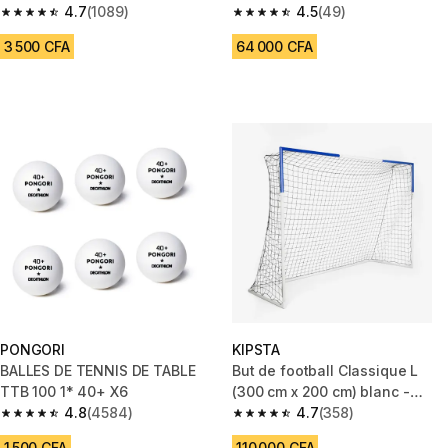
BLANCHES
4.7
(1089)
fixer au mur.
4.5
(49)
4.7 out of 5 stars from 1089 reviews
4.5 out of 5 stars from 49 revi
3 500 CFA
64 000 CFA
PONGORI
KIPSTA
BALLES DE TENNIS DE TABLE
​But de football Classique L
TTB 100 1* 40+ X6
(300 cm x 200 cm) blanc -
4.8
(4584)
Garantie 5 ans
4.7
(358)
4.8 out of 5 stars from 4584 reviews
4.7 out of 5 stars from 358 rev
1 500 CFA
110 000 CFA