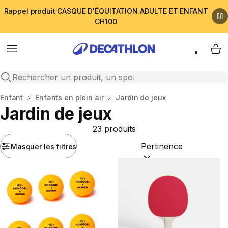
Rappel produit CASQUE D'ÉQUITATION ADULTE ET ENFANT
CH100
Menu
My 
Open search
Accueil
Enfant
Enfants en plein air
Jardin de jeux
Jardin de jeux
23 produits
Masquer les filtres
Trier par :
(optional)