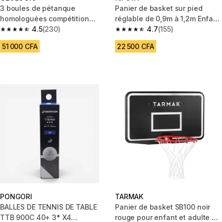
3 boules de pétanque
Panier de basket sur pied
homologuées compétition
réglable de 0,9m à 1,2m Enfant
demi tendres SIGMA
4.5
(230)
- K100 Ball orange
4.7
(155)
4.5 out of 5 stars from 230 reviews
4.7 out of 5 stars from 155 revi
51 000 CFA
22 500 CFA
PONGORI
TARMAK
BALLES DE TENNIS DE TABLE
Panier de basket SB100 noir
TTB 900C 40+ 3* X4
rouge pour enfant et adulte à