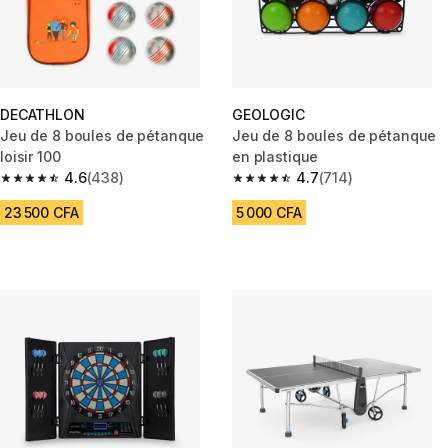
DECATHLON
GEOLOGIC
Jeu de 8 boules de pétanque
Jeu de 8 boules de pétanque
loisir 100
en plastique
4.6
(438)
4.7
(714)
4.6 out of 5 stars from 438 reviews
4.7 out of 5 stars from 714 rev
23 500 CFA
5 000 CFA