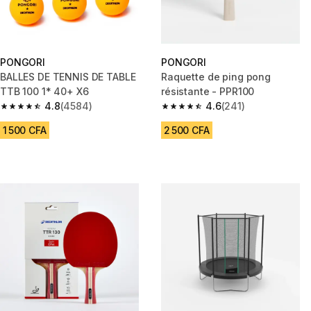
PONGORI
PONGORI
BALLES DE TENNIS DE TABLE
Raquette de ping pong
TTB 100 1* 40+ X6
résistante - PPR100
4.8
(4584)
4.6
(241)
4.8 out of 5 stars from 4584 reviews
4.6 out of 5 stars from 241 rev
1 500 CFA
2 500 CFA