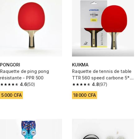
PONGORI
KUIKMA
Raquette de ping pong
Raquette de tennis de table
résistante - PPR 500
TTR 560 speed carbone 5*
4.6
(50)
ITTF club
4.8
(97)
4.6 out of 5 stars from 50 reviews
4.8 out of 5 stars from 97 revi
5 000 CFA
18 000 CFA