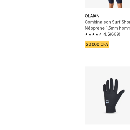
OLAIAN
Combinaison Surf Shor
Néoprène 1,5mm homm
marine
4.6
(669)
4.6 out of 5 stars fro
20 000 CFA