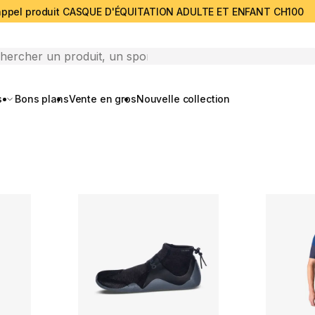
ppel produit CASQUE D'ÉQUITATION ADULTE ET ENFANT CH100
search
s
Bons plans
Vente en gros
Nouvelle collection