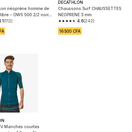
DECATHLON
son néoprène homme de
Chaussons Surf CHAUSSETTES
libre - OWS 500 2/2 noir
NEOPRENE 3 mm
4.1
(112)
4.6
(242)
 5 stars from 112 reviews
4.6 out of 5 stars from 242 reviews
FA
16 500 CFA
ON
UV Manches courtes