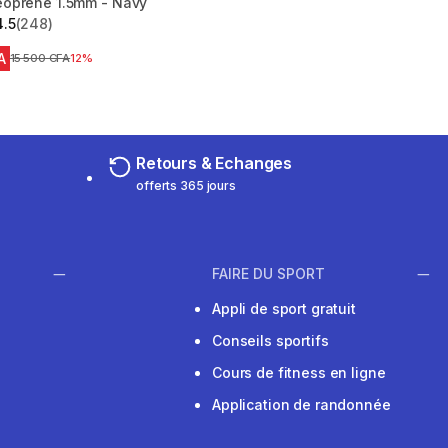
oprène 1.5mm - Navy
4.5
(248)
 5 stars from 248 reviews
A
Prix avant réduction
15 500 CFA
12%
Retours & Echanges
offerts 365 jours
FAIRE DU SPORT
Appli de sport gratuit
Conseils sportifs
Cours de fitness en ligne
Application de randonnée