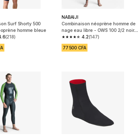
NABAIJI
on Surf Shorty 500
Combinaison néoprène homme de
Néoprène homme bleue
nage eau libre - OWS 100 2/2 noir
4.6
(218)
orange
4.2
(147)
 5 stars from 218 reviews
4.2 out of 5 stars from 147 reviews
FA
77 500 CFA