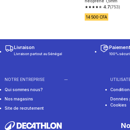
néoprène 1,5mm
4.7
(753)
4.7 out of 5 stars fro
14 500 CFA
Livraison
Paiemen
Livraison partout au Sénégal
100% sécur
NOTRE ENTREPRISE
UTILISAT
Qui sommes nous?
Conditions
Nos magasins
Données 
Cookies
Site de recrutement
No