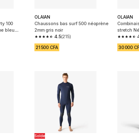
OLAIAN
OLAIAN
ty 100
Chaussons bas surf 500 néoprène
Combinais
e bleu
2mm gris noir
stretch 
4.5
(215)
m 669 reviews
4.5 out of 5 stars from 215 reviews
4.6 out of
21 500 CFA
30 000 C
Solde