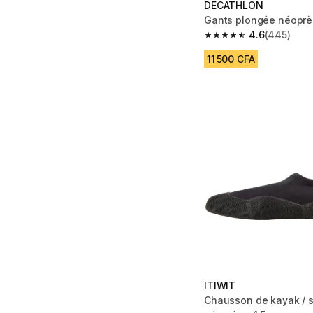
DECATHLON
Gants plongée néoprè
4.6
(445)
4.6 out of 5 stars fro
11 500 CFA
ITIWIT
Chausson de kayak / 