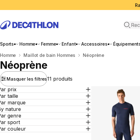
Ra
Open 
Sports
Homme
Femme
Enfant
Accessoires
Équipement
Accueil
Homme
Maillot de bain Hommes
Néoprène
Néoprène
11 produits
Masquer les filtres
ar prix
ar taille
Par marque
By nature
Par genre
ar sport
Par couleur