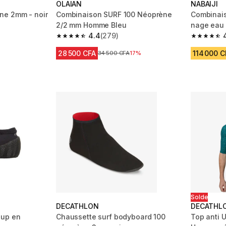
OLAIAN
NABAIJI
ne 2mm - noir
Combinaison SURF 100 Néoprène
Combinai
2/2 mm Homme Bleu
nage eau 
m 445 reviews
4.4
(279)
vert
4.4 out of 5 stars from 279 reviews
4.1 out of
28 500 CFA
114 000 C
Prix avant réduction
34 500 CFA
17%
Solde
DECATHLON
DECATHL
sup en
Chaussette surf bodyboard 100
Top anti 